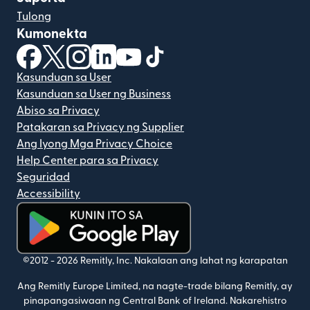
Tulong
Kumonekta
(bubukas sa bagong window)
(bubukas sa bagong window)
(bubukas sa bagong window)
(bubukas sa bagong window)
(bubukas sa bagong window)
(bubukas sa bagong windo
Kasunduan sa User
Kasunduan sa User ng Business
Abiso sa Privacy
Patakaran sa Privacy ng Supplier
Ang Iyong Mga Privacy Choice
Help Center para sa Privacy
Seguridad
Accessibility
(bubukas sa bagong window)
©2012 -
2026
Remitly, Inc.
Nakalaan ang lahat ng karapatan
Ang Remitly Europe Limited, na nagte-trade bilang Remitly, ay
pinapangasiwaan ng Central Bank of Ireland. Nakarehistro