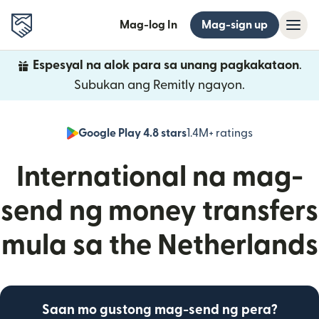
Mag-log In
Mag-sign up
Espesyal na alok para sa unang pagkakataon
.
Subukan ang Remitly ngayon.
Google Play 4.8 stars
1.4M+ ratings
(bubukas sa
International na mag-
send ng money transfers
mula sa the Netherlands
Saan mo gustong mag-send ng pera?