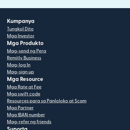
Kumpanya
Tungkol Dito
Mga Investor
Mga Produkto
Mag-send ng Pera
Remitly Business
Mag-log In
Mag-sign up
Mga Resource
Mga Rate at Fee
Mga swift code
Resources para sa Panloloko at Scam
Mga Partner
Mga IBAN number
Mag-refer ng friends
Suporta