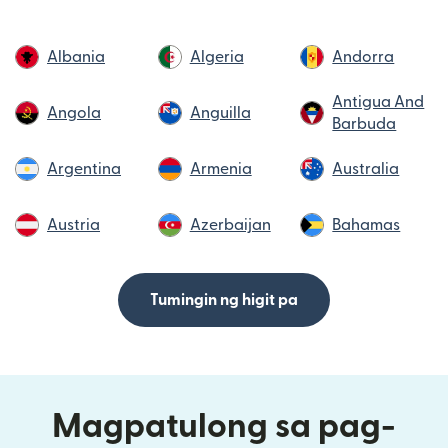
Albania
Algeria
Andorra
Antigua And
Angola
Anguilla
Barbuda
Argentina
Armenia
Australia
Austria
Azerbaijan
Bahamas
Tumingin ng higit pa
Magpatulong sa pag-