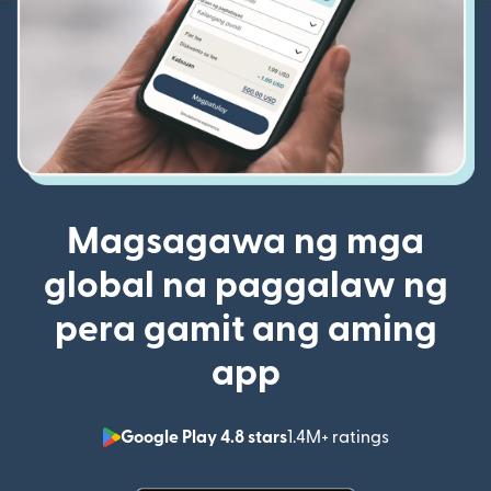
Magsagawa ng mga
global na paggalaw ng
pera gamit ang aming
app
Google Play 4.8 stars
1.4M+ ratings
(bubukas sa