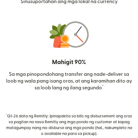
Sinusuportahan ang mga lokal na currency
Mahigit 90%
Sa mga pinopondohang transfer ang nade-deliver sa
loob ng wala pang isang oras, at ang karamihan dito ay
*
sa loob lang ng ilang segundo
*
Q1-26 data ng Remitly: Ipinapakita sa bilis ng disbursement ang oras
sa pagitan na nasa Remitly ang mga pondo ng customer at kapag
matagumpay nang na-disburse ang mga pondo (hal., nakumpleto na
o available na para sa pickup).