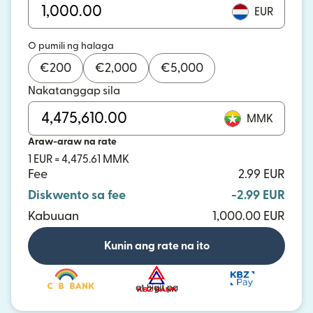
EUR
O pumili ng halaga
€
200
€
2,000
€
5,000
Nakatanggap sila
MMK
Araw-araw na rate
1 EUR = 4,475.61 MMK
Fee
2.99 EUR
Diskwento sa fee
-2.99 EUR
Kabuuan
1,000.00 EUR
Kunin ang rate na ito
at higit pa