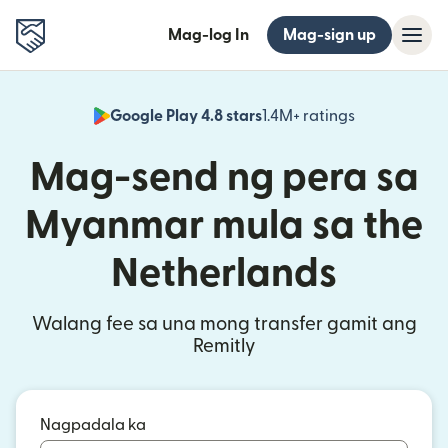
Mag-log In
Mag-sign up
Google Play 4.8 stars
1.4M+ ratings
(bubukas sa
Mag-send ng pera sa
Myanmar mula sa the
Netherlands
Walang fee sa una mong transfer gamit ang
Remitly
Nagpadala ka