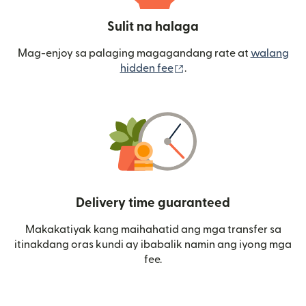
Sulit na halaga
Mag-enjoy sa palaging magagandang rate at
walang
(bubukas sa bagong wi
hidden fee
.
Delivery time guaranteed
Makakatiyak kang maihahatid ang mga transfer sa
itinakdang oras kundi ay ibabalik namin ang iyong mga
fee.