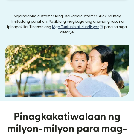
Mga bagong customer lang. Isa kada customer. Alok na may
limitadong panahon. Posibleng magbago ang anumang rate na
(bubukas sa bag
ipinapakita. Tingnan ang
Mga Tuntunin at Kundisyon
para sa mga
detalye.
Pinagkakatiwalaan ng
milyon-milyon para mag-