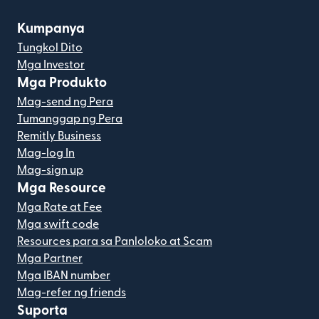
Kumpanya
Tungkol Dito
Mga Investor
Mga Produkto
Mag-send ng Pera
Tumanggap ng Pera
Remitly Business
Mag-log In
Mag-sign up
Mga Resource
Mga Rate at Fee
Mga swift code
Resources para sa Panloloko at Scam
Mga Partner
Mga IBAN number
Mag-refer ng friends
Suporta