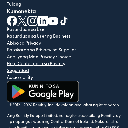
Tulong
Kumonekta
(bubukas sa bagong window)
(bubukas sa bagong window)
(bubukas sa bagong window)
(bubukas sa bagong window)
(bubukas sa bagong window)
(bubukas sa bagong windo
Kasunduan sa User
Kasunduan sa User ng Business
Abiso sa Privacy
Patakaran sa Privacy ng Supplier
Ang Iyong Mga Privacy Choice
Help Center para sa Privacy
Seguridad
Accessibility
(bubukas sa bagong window)
©2012 -
2026
Remitly, Inc.
Nakalaan ang lahat ng karapatan
Ang Remitly Europe Limited, na nagte-trade bilang Remitly, ay
pinapangasiwaan ng Central Bank of Ireland. Nakarehistro
ang Remitly sa Ireland sa ilalim ng company number 629909.