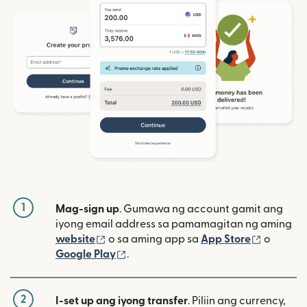
1
Mag-sign up
. Gumawa ng account gamit ang
iyong email address sa pamamagitan ng aming
(bubukas sa bagong window)
(bubuka
website
o sa aming app sa
App Store
o
(bubukas sa bagong window)
Google Play
.
2
I-set up ang iyong transfer
. Piliin ang currency,