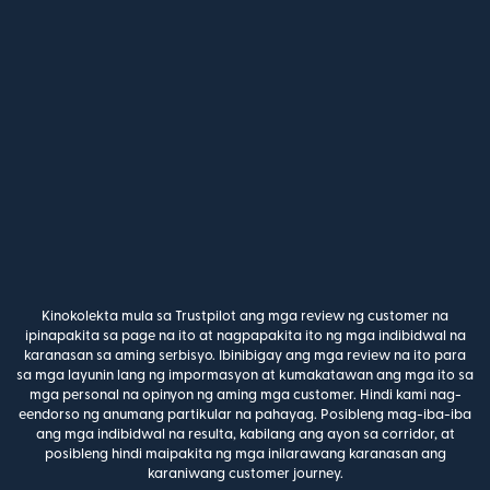
Kinokolekta mula sa Trustpilot ang mga review ng customer na
ipinapakita sa page na ito at nagpapakita ito ng mga indibidwal na
karanasan sa aming serbisyo. Ibinibigay ang mga review na ito para
sa mga layunin lang ng impormasyon at kumakatawan ang mga ito sa
mga personal na opinyon ng aming mga customer. Hindi kami nag-
eendorso ng anumang partikular na pahayag. Posibleng mag-iba-iba
ang mga indibidwal na resulta, kabilang ang ayon sa corridor, at
posibleng hindi maipakita ng mga inilarawang karanasan ang
karaniwang customer journey.