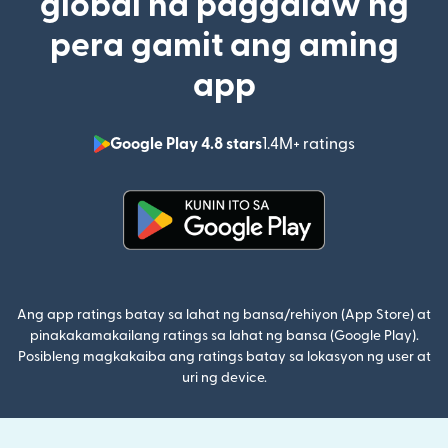
global na paggalaw ng
pera gamit ang aming
app
Google Play 4.8 stars
1.4M+ ratings
(bubukas sa
(bubukas sa bagong window)
Ang app ratings batay sa lahat ng bansa/rehiyon (App Store) at
pinakakamakailang ratings sa lahat ng bansa (Google Play).
Posibleng magkakaiba ang ratings batay sa lokasyon ng user at
uri ng device.