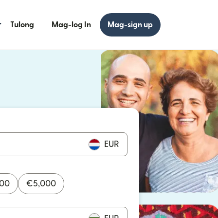
Tulong
Mag-log In
Mag-sign up
 bagong window)
 bagong window)
EUR
000
€
5,000