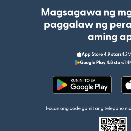
Magsagawa ng mga
paggalaw ng pera
aming a
App Store 4.9 stars
4.2M
Google Play 4.8 stars
1.4
(bubukas sa bagong w
I-scan ang code gamit ang telepono m