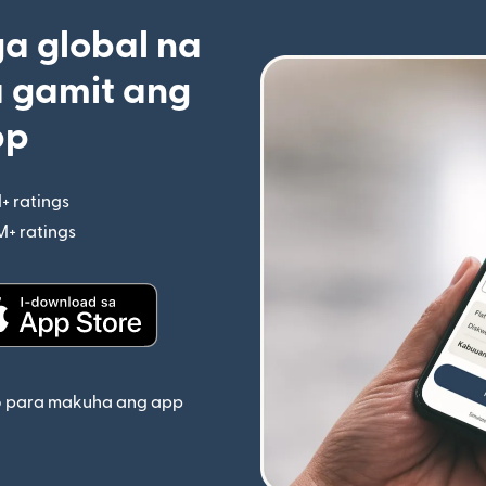
 global na
 gamit ang
pp
+ ratings
(bubukas sa bagong window)
M+ ratings
(bubukas sa bagong window)
indow)
(bubukas sa bagong window)
o para makuha ang app