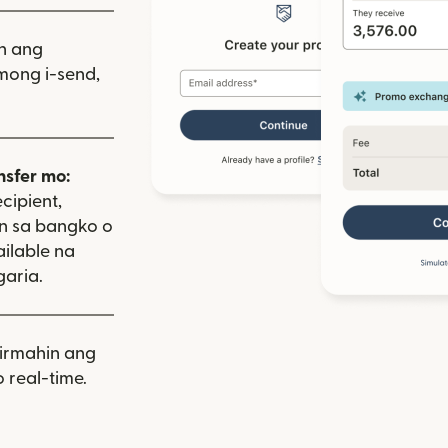
iin ang
mong i-send,
nsfer mo:
cipient,
on sa bangko o
ailable na
aria.
rmahin ang
 real-time.