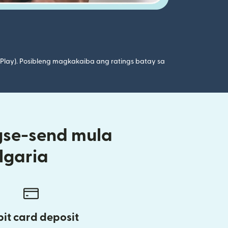
 Play). Posibleng magkakaiba ang ratings batay sa
gse-send mula
lgaria
it card deposit