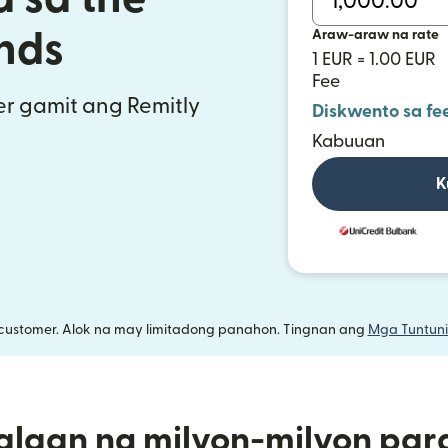
Araw-araw na rate
nds
1 EUR = 1.00 EUR
Fee
r gamit ang Remitly
Diskwento sa fe
Kabuuan
K
customer. Alok na may limitadong panahon. Tingnan ang
Mga Tuntuni
alaan ng milyon-milyon par