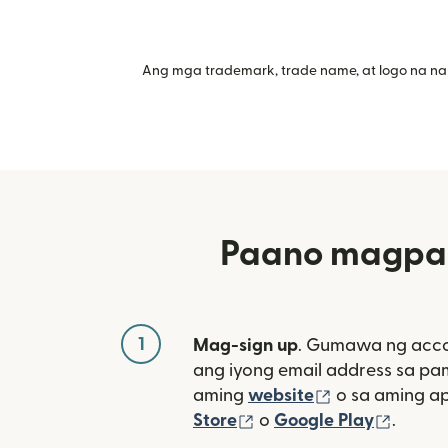
Ang mga trademark, trade name, at logo na na
Paano magpad
1
Mag-sign up
. Gumawa ng acco
ang iyong email address sa p
(bubukas sa 
aming
website
o sa aming a
(bubukas sa bagong w
(bubuk
Store
o
Google Play
.