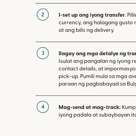
2
I-set up ang iyong transfer
. Pil
currency, ang halagang gusto 
at ang bilis ng delivery.
3
Ilagay ang mga detalye ng tra
Isulat ang pangalan ng iyong re
contact details, at impormasy
pick-up. Pumili mula sa mga av
paraan ng pagbabayad sa Bulg
4
Mag-send at mag-track:
Kumpi
iyong padala at subaybayan ito