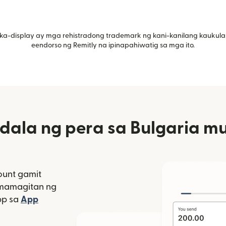
ka-display ay mga rehistradong trademark ng kani-kanilang kaukula
eendorso ng Remitly na ipinapahiwatig sa mga ito.
ala ng pera sa Bulgaria mu
unt gamit
amamagitan ng
bagong window)
pp sa
App
indow)
as sa bagong window)