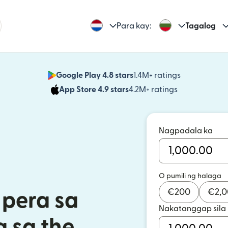
Para kay:
Tagalog
Google Play 4.8 stars
1.4M+ ratings
(bubukas sa
App Store 4.9 stars
4.2M+ ratings
(bubukas sa
Nagpadala ka
O pumili ng halaga
€
200
€
2,
pera sa
Nakatanggap sila
a sa the