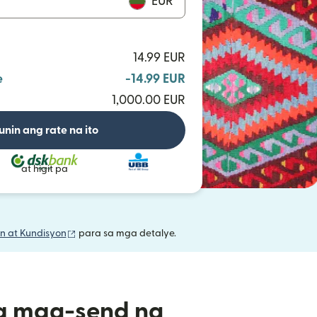
EUR
14.99 EUR
e
-14.99 EUR
1,000.00 EUR
unin ang rate na ito
at higit pa
(bubukas sa bagong window)
n at Kundisyon
para sa mga detalye.
a mag-send ng