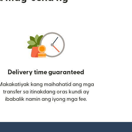
Delivery time guaranteed
Makakatiyak kang maihahatid ang mga
 bagong window)
transfer sa itinakdang oras kundi ay
ibabalik namin ang iyong mga fee.