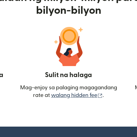
bilyon-bilyon
a
Sulit na halaga
Mag-enjoy sa palaging magagandang
(bubukas sa
rate at
walang hidden fee
.