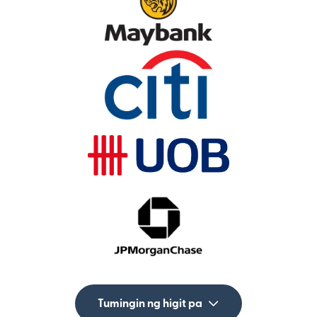
Tumingin ng higit pa