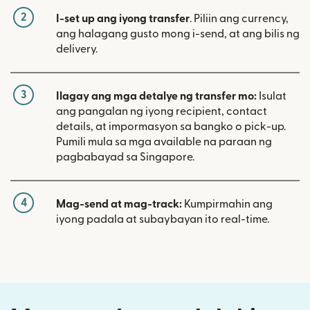
2
I-set up ang iyong transfer
. Piliin ang currency,
ang halagang gusto mong i-send, at ang bilis ng
delivery.
3
Ilagay ang mga detalye ng transfer mo:
Isulat
ang pangalan ng iyong recipient, contact
details, at impormasyon sa bangko o pick-up.
Pumili mula sa mga available na paraan ng
pagbabayad sa Singapore.
4
Mag-send at mag-track:
Kumpirmahin ang
iyong padala at subaybayan ito real-time.