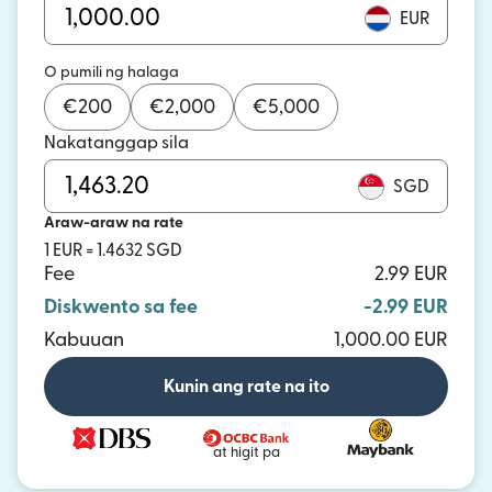
EUR
O pumili ng halaga
€
200
€
2,000
€
5,000
Nakatanggap sila
SGD
Araw-araw na rate
1 EUR = 1.4632 SGD
Fee
2.99 EUR
Diskwento sa fee
-2.99 EUR
Kabuuan
1,000.00 EUR
Kunin ang rate na ito
at higit pa