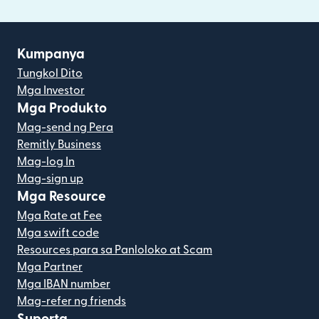
Kumpanya
Tungkol Dito
Mga Investor
Mga Produkto
Mag-send ng Pera
Remitly Business
Mag-log In
Mag-sign up
Mga Resource
Mga Rate at Fee
Mga swift code
Resources para sa Panloloko at Scam
Mga Partner
Mga IBAN number
Mag-refer ng friends