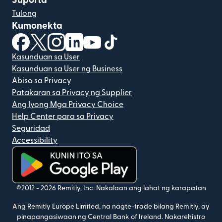
Suporta
Tulong
Kumonekta
(bubukas sa bagong window)
(bubukas sa bagong window)
(bubukas sa bagong window)
(bubukas sa bagong window)
(bubukas sa bagong window)
(bubukas sa bagong windo
Kasunduan sa User
Kasunduan sa User ng Business
Abiso sa Privacy
Patakaran sa Privacy ng Supplier
Ang Iyong Mga Privacy Choice
Help Center para sa Privacy
Seguridad
Accessibility
(bubukas sa bagong window)
©2012 -
2026
Remitly, Inc.
Nakalaan ang lahat ng karapatan
Ang Remitly Europe Limited, na nagte-trade bilang Remitly, ay
pinapangasiwaan ng Central Bank of Ireland. Nakarehistro