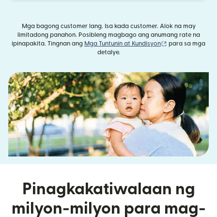
Mga bagong customer lang. Isa kada customer. Alok na may
limitadong panahon. Posibleng magbago ang anumang rate na
(bubukas sa bag
ipinapakita. Tingnan ang
Mga Tuntunin at Kundisyon
para sa mga
detalye.
Pinagkakatiwalaan ng
milyon-milyon para mag-