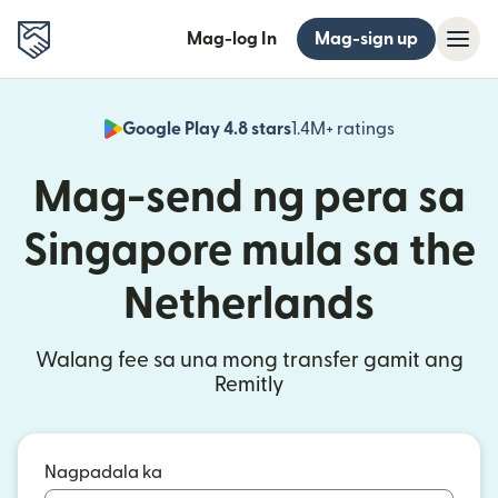
Mag-log In
Mag-sign up
Google Play 4.8 stars
1.4M+ ratings
(bubukas sa
Mag-send ng pera sa
Singapore mula sa the
Netherlands
Walang fee sa una mong transfer gamit ang
Remitly
Nagpadala ka