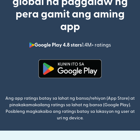
global na paggalaw ng
pera gamit ang aming
app
Google Play 4.8 stars
1.4M+ ratings
(bubukas sa
(bubukas sa bagong window)
Ang app ratings batay sa lahat ng bansa/rehiyon (App Store) at
pinakakamakailang ratings sa lahat ng bansa (Google Play).
Posibleng magkakaiba ang ratings batay sa lokasyon ng user at
uri ng device.