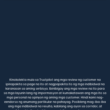
Kinokolekta mula sa Trustpilot ang mga review ng customer na
ipinapakita sa page na ito at nagpapakita ito ng mga indibidwal na
karanasan sa aming serbisyo. Ibinibigay ang mga review na ito para
sa mga layunin lang ng impormasyon at kumakatawan ang mga ito sa
mga personal na opinyon ng aming mga customer. Hindi kami nag-
eendorso ng anumang partikular na pahayag. Posibleng mag-iba-iba
ang mga indibidwal na resulta, kabilang ang ayon sa corridor, at