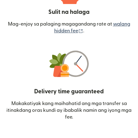
Sulit na halaga
Mag-enjoy sa palaging magagandang rate at
walang
(bubukas sa bagong wi
hidden fee
.
Delivery time guaranteed
Makakatiyak kang maihahatid ang mga transfer sa
itinakdang oras kundi ay ibabalik namin ang iyong mga
fee.