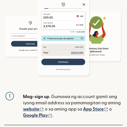
1
Mag-sign up
. Gumawa ng account gamit ang
iyong email address sa pamamagitan ng aming
(bubukas sa bagong window)
(bubuka
website
o sa aming app sa
App Store
o
(bubukas sa bagong window)
Google Play
.