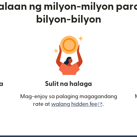
alaan ng milyon-milyon par
bilyon-bilyon
a
Sulit na halaga
Mag-enjoy sa palaging magagandang
(bubukas sa
rate at
walang hidden fee
.