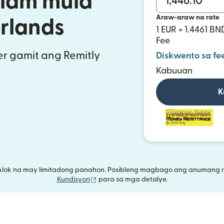
alam mula
Araw-araw na rate
erlands
1 EUR = 1.4461 BN
Fee
r gamit ang Remitly
Diskwento sa fe
Kabuuan
K
Alok na may limitadong panahon. Posibleng magbago ang anumang r
(bubukas sa bagong window)
Kundisyon
para sa mga detalye.