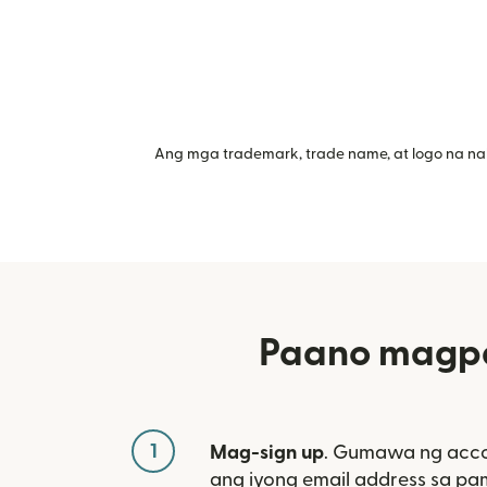
Ang mga trademark, trade name, at logo na na
Paano magpa
1
Mag-sign up
. Gumawa ng acco
ang iyong email address sa p