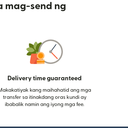
a mag-send ng
Delivery time guaranteed
Makakatiyak kang maihahatid ang mga
 bagong window)
transfer sa itinakdang oras kundi ay
ibabalik namin ang iyong mga fee.