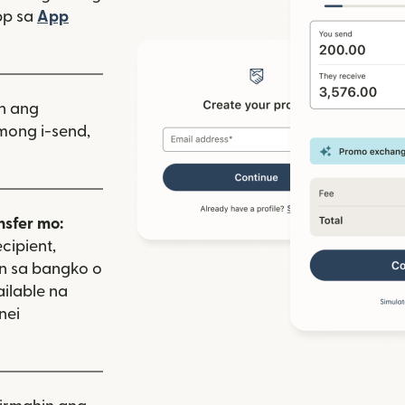
bagong window)
pp sa
App
indow)
as sa bagong window)
iin ang
mong i-send,
nsfer mo:
cipient,
on sa bangko o
ailable na
nei