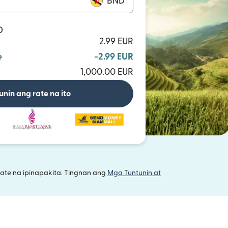
BND
D
2.99 EUR
e
-2.99 EUR
1,000.00 EUR
unin ang rate na ito
ate na ipinapakita. Tingnan ang
Mga Tuntunin at