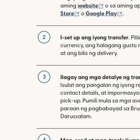
(bubukas sa 
aming
website
o sa aming a
(bubukas sa bagong w
(bubuk
Store
o
Google Play
.
2
I-set up ang iyong transfer
. Pil
currency, ang halagang gusto 
at ang bilis ng delivery.
3
Ilagay ang mga detalye ng tra
Isulat ang pangalan ng iyong re
contact details, at impormasy
pick-up. Pumili mula sa mga av
paraan ng pagbabayad sa Bru
Darussalam.