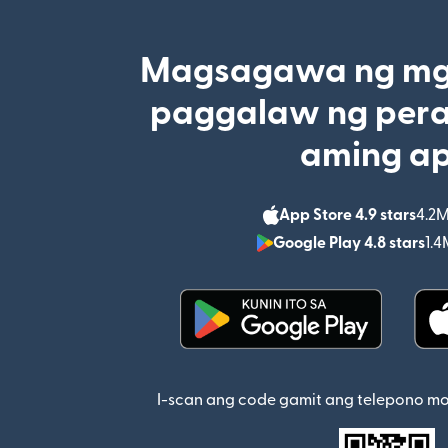
Magsagawa ng mga
paggalaw ng pera
aming a
App Store 4.9 stars
4.2M
Google Play 4.8 stars
1.4
(bubukas sa bagong w
I-scan ang code gamit ang telepono m