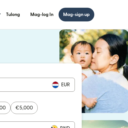
Tulong
Mag-log In
Mag-sign up
 bagong window)
 bagong window)
EUR
000
€
5,000