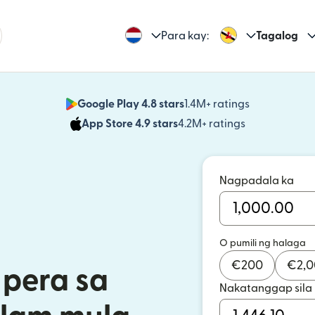
Para kay:
Tagalog
Google Play 4.8 stars
1.4M+ ratings
(bubukas sa
App Store 4.9 stars
4.2M+ ratings
(bubukas sa
Nagpadala ka
O pumili ng halaga
€
200
€
2,
pera sa
Nakatanggap sila