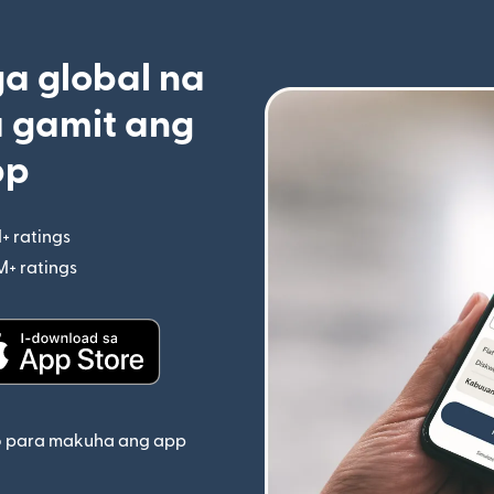
 global na
 gamit ang
pp
+ ratings
(bubukas sa bagong window)
M+ ratings
(bubukas sa bagong window)
indow)
(bubukas sa bagong window)
o para makuha ang app