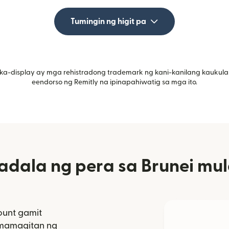
Tumingin ng higit pa
ka-display ay mga rehistradong trademark ng kani-kanilang kaukula
eendorso ng Remitly na ipinapahiwatig sa mga ito.
dala ng pera sa Brunei mul
unt gamit
amamagitan ng