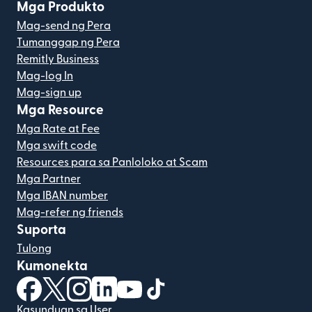
Mga Produkto
Mag-send ng Pera
Tumanggap ng Pera
Remitly Business
Mag-log In
Mag-sign up
Mga Resource
Mga Rate at Fee
Mga swift code
Resources para sa Panloloko at Scam
Mga Partner
Mga IBAN number
Mag-refer ng friends
Suporta
Tulong
Kumonekta
(bubukas sa bagong window)
(bubukas sa bagong window)
(bubukas sa bagong window)
(bubukas sa bagong window)
(bubukas sa bagong window)
(bubukas sa bagong windo
Kasunduan sa User