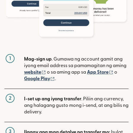
1
Mag-sign up
. Gumawa ng account gamit ang
iyong email address sa pamamagitan ng aming
(bubukas sa bagong window)
(bubuka
website
o sa aming app sa
App Store
o
(bubukas sa bagong window)
Google Play
.
2
I-set up ang iyong transfer
. Piliin ang currency,
ang halagang gusto mong i-send, at ang bilis ng
delivery.
3
Ilagay ang mga detalye ng transfer mo:
Isulat