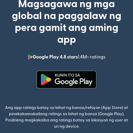
Magsagawa ng mga
global na paggalaw ng
pera gamit ang aming
app
Google Play 4.8 stars
1.4M+ ratings
(bubukas sa
(bubukas sa bagong window)
Ang app ratings batay sa lahat ng bansa/rehiyon (App Store) at
pinakakamakailang ratings sa lahat ng bansa (Google Play).
Posibleng magkakaiba ang ratings batay sa lokasyon ng user at
uri ng device.