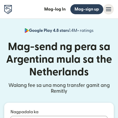
Mag-log In
Mag-sign up
Google Play 4.8 stars
1.4M+ ratings
(bubukas sa
Mag-send ng pera sa
Argentina mula sa the
Netherlands
Walang fee sa una mong transfer gamit ang
Remitly
Nagpadala ka