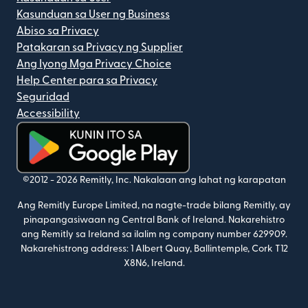
Kasunduan sa User ng Business
Abiso sa Privacy
Patakaran sa Privacy ng Supplier
Ang Iyong Mga Privacy Choice
Help Center para sa Privacy
Seguridad
Accessibility
(bubukas sa bagong window)
©2012 -
2026
Remitly, Inc.
Nakalaan ang lahat ng karapatan
Ang Remitly Europe Limited, na nagte-trade bilang Remitly, ay
pinapangasiwaan ng Central Bank of Ireland. Nakarehistro
ang Remitly sa Ireland sa ilalim ng company number 629909.
Nakarehistrong address: 1 Albert Quay, Ballintemple, Cork T12
X8N6, Ireland.