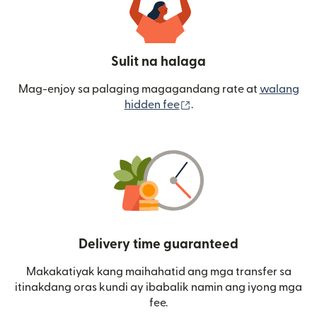
Sulit na halaga
Mag-enjoy sa palaging magagandang rate at
walang
(bubukas sa bagong wi
hidden fee
.
Delivery time guaranteed
Makakatiyak kang maihahatid ang mga transfer sa
itinakdang oras kundi ay ibabalik namin ang iyong mga
fee.