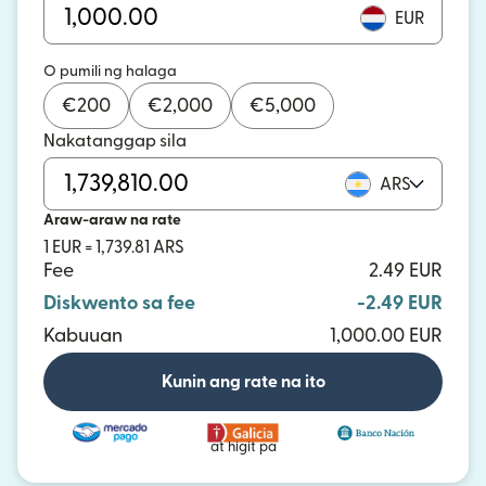
EUR
O pumili ng halaga
€
200
€
2,000
€
5,000
Nakatanggap sila
ARS
Araw-araw na rate
1 EUR = 1,739.81 ARS
Fee
2.49 EUR
Diskwento sa fee
-2.49 EUR
Kabuuan
1,000.00 EUR
Kunin ang rate na ito
at higit pa