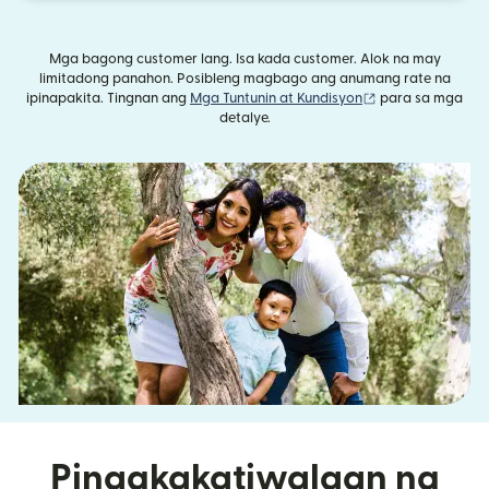
Mga bagong customer lang. Isa kada customer. Alok na may
limitadong panahon. Posibleng magbago ang anumang rate na
(bubukas sa bag
ipinapakita. Tingnan ang
Mga Tuntunin at Kundisyon
para sa mga
detalye.
Pinagkakatiwalaan ng