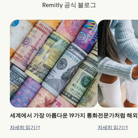
Remitly 공식 블로그
세계에서 가장 아름다운 19가지 통화
전문가처럼 해외
(새 창에서 열림)
(새
자세히 읽기
자세히 읽기