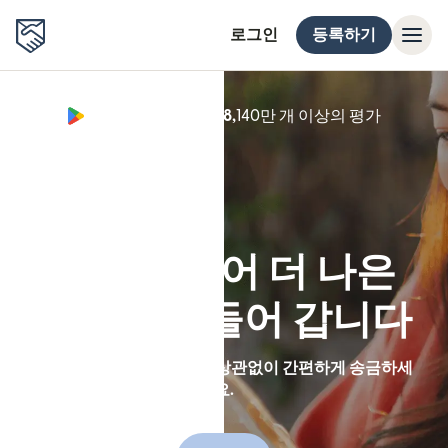
로그인
등록하기
Google Play 별점 4.8,
140만 개 이상의 평가
(새 창에서
국경을 넘어 더 나은
세상을 만들어 갑니다
Remitly 앱을 통해 거리와 상관없이 간편하게 송금하세
요.