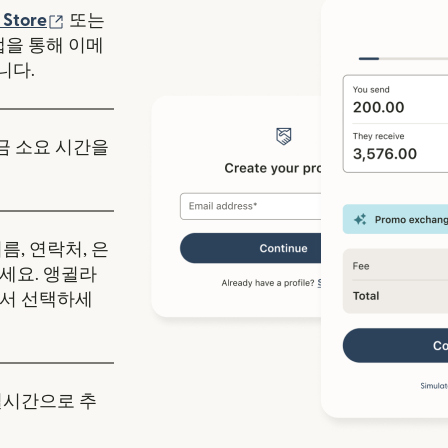
에서 열림)
(새 창에서 열림)
 Store
또는
y 앱을 통해 이메
니다.
송금 소요 시간을
름, 연락처, 은
세요. 앵귈라
에서 선택하세
실시간으로 추