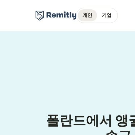
개인
기업
폴란드에서 앵귈