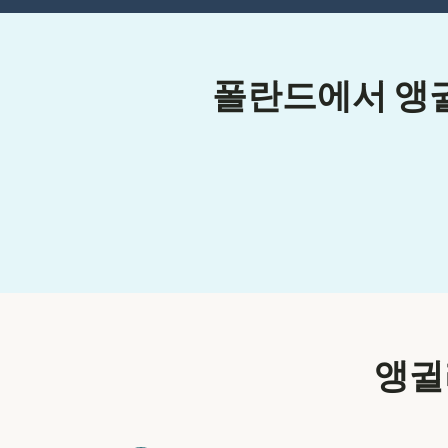
폴란드에서 앵귈
앵귈