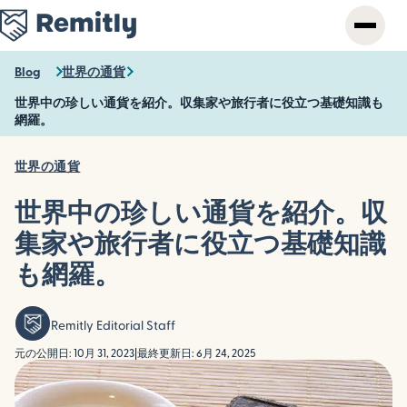
Skip
to
main
content
Blog
世界の通貨
世界中の珍しい通貨を紹介。収集家や旅行者に役立つ基礎知識も
網羅。
世界の通貨
世界中の珍しい通貨を紹介。収
集家や旅行者に役立つ基礎知識
も網羅。
Remitly Editorial Staff
元の公開日: 10月 31, 2023
|
最終更新日: 6月 24, 2025