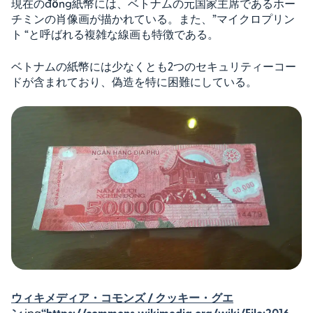
現在のđồng紙幣には、ベトナムの元国家主席であるホー
チミンの肖像画が描かれている。また、”マイクロプリン
ト “と呼ばれる複雑な線画も特徴である。
ベトナムの紙幣には少なくとも2つのセキュリティーコー
ドが含まれており、偽造を特に困難にしている。
ウィキメディア・コモンズ / クッキー・グエ
ン
.jpg
“https://commons.wikimedia.org/wiki/File:2016_