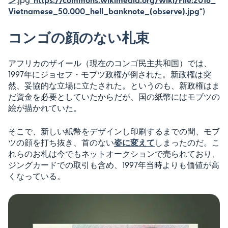
Vietnamese_50.000_hell_banknote_(observe).jpg
“)
コンゴの顔のない札束
アフリカのザイール（現在のコンゴ民主共和国）では、
1997年にジョセフ・モブツ政権が倒された。新政権は突
然、妥協的な立場に立たされた。というのも、新政権はま
だ資金を必要としていたからだが、国の紙幣にはモブツの
絵が描かれていた。
そこで、新しい紙幣をデザインし印刷するまでの間、モブ
ツの顔を打ち抜き、首のない
姿に変えて
しまったのだ。こ
れらのお札は今でもネットオークションで売られており、
ジングカードでの取引も含め、1997年当時よりも価値が高
くなっている。