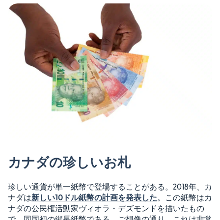
カナダの珍しいお札
珍しい通貨が単一紙幣で登場することがある。2018年、カ
ナダは
新しい10ドル紙幣の計画を発表した
。この紙幣はカ
ナダの公民権活動家ヴィオラ・デズモンドを描いたもの
で、同国初の縦長紙幣である。ご想像の通り、これは非常