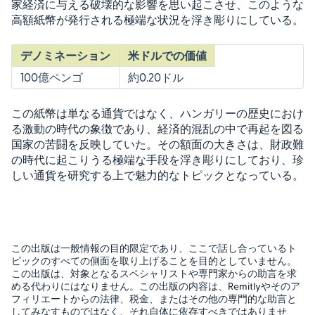
家経済に与える破壊的な影響を思い起こさせ、このような
高額紙幣が発行される極端な状況を浮き彫りにしている。
デノミネーション
米ドルでの価値
100億ペンゴ
約0.20ドル
この紙幣は単なる通貨ではなく、ハンガリーの歴史におけ
る激動の時代の象徴であり、経済的混乱の中で再起を図る
国家の苦闘を反映していた。その額面の大きさは、財政難
の時代に起こりうる極端な手段を浮き彫りにしており、珍
しい通貨を研究する上で魅力的なトピックとなっている。
この出版は一般情報の目的限定であり、ここで話し合っているト
ピックのすべての側面を取り上げることを目的としていません。
この出版は、対象となるスペシャリストや専門家からの助言を求
める代わりにはなりません。この出版の内容は、Remitlyやそのア
フィリエートからの法律、税金、またはその他の専門的な助言と
してみなすものではなく、それ自体に依存すべきではありませ