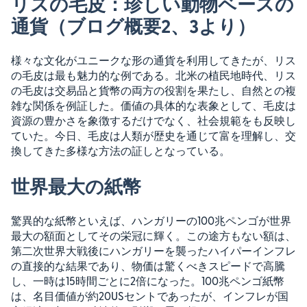
リスの毛皮：珍しい動物ベースの
通貨（ブログ概要2、3より）
様々な文化がユニークな形の通貨を利用してきたが、リス
の毛皮は最も魅力的な例である。北米の植民地時代、リス
の毛皮は交易品と貨幣の両方の役割を果たし、自然との複
雑な関係を例証した。価値の具体的な表象として、毛皮は
資源の豊かさを象徴するだけでなく、社会規範をも反映し
ていた。今日、毛皮は人類が歴史を通じて富を理解し、交
換してきた多様な方法の証しとなっている。
世界最大の紙幣
驚異的な紙幣といえば、ハンガリーの100兆ペンゴが世界
最大の額面としてその栄冠に輝く。この途方もない額は、
第二次世界大戦後にハンガリーを襲ったハイパーインフレ
の直接的な結果であり、物価は驚くべきスピードで高騰
し、一時は15時間ごとに2倍になった。100兆ペンゴ紙幣
は、名目価値が約20USセントであったが、インフレが国