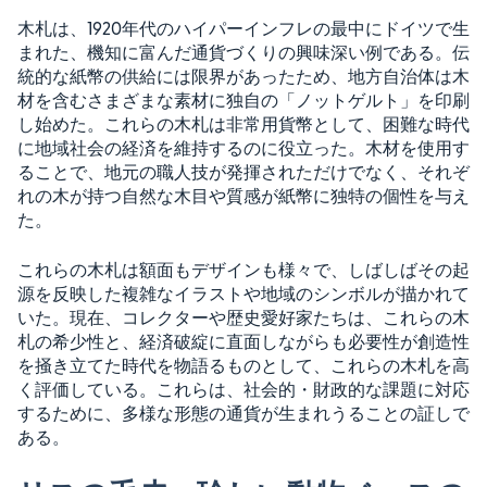
木札は、1920年代のハイパーインフレの最中にドイツで生
まれた、機知に富んだ通貨づくりの興味深い例である。伝
統的な紙幣の供給には限界があったため、地方自治体は木
材を含むさまざまな素材に独自の「ノットゲルト」を印刷
し始めた。これらの木札は非常用貨幣として、困難な時代
に地域社会の経済を維持するのに役立った。木材を使用す
ることで、地元の職人技が発揮されただけでなく、それぞ
れの木が持つ自然な木目や質感が紙幣に独特の個性を与え
た。
これらの木札は額面もデザインも様々で、しばしばその起
源を反映した複雑なイラストや地域のシンボルが描かれて
いた。現在、コレクターや歴史愛好家たちは、これらの木
札の希少性と、経済破綻に直面しながらも必要性が創造性
を掻き立てた時代を物語るものとして、これらの木札を高
く評価している。これらは、社会的・財政的な課題に対応
するために、多様な形態の通貨が生まれうることの証しで
ある。