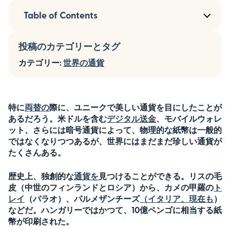
Table of Contents
投稿のカテゴリーとタグ
カテゴリー:
世界の通貨
特に
両替の
際に、ユニークで美しい通貨を目にしたことが
あるだろう。米ドルを含む
デジタル送金
、モバイルウォレ
ット、さらには暗号通貨によって、物理的な紙幣は一般的
ではなくなりつつあるが、世界にはまだまだ珍しい通貨が
たくさんある。
歴史上、独創的な
通貨を
見つけることができる。リスの毛
皮（中世のフィンランドとロシア）から、カメの甲羅の
ト
レイ
（パラオ）、パルメザンチーズ
（イタリア、現在も
）
などだ。ハンガリーではかつて、10億ペンゴに相当する紙
幣が印刷された。