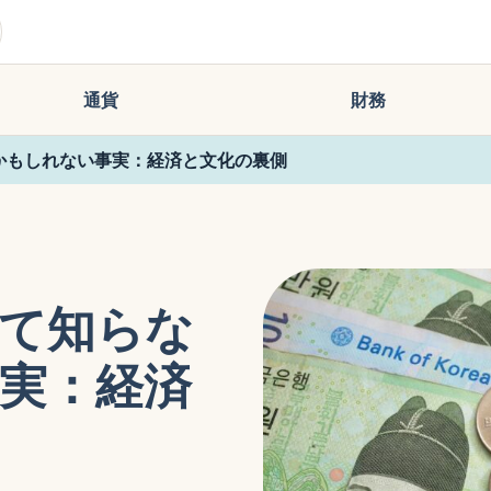
通貨
財務
かもしれない事実：経済と文化の裏側
て知らな
実：経済