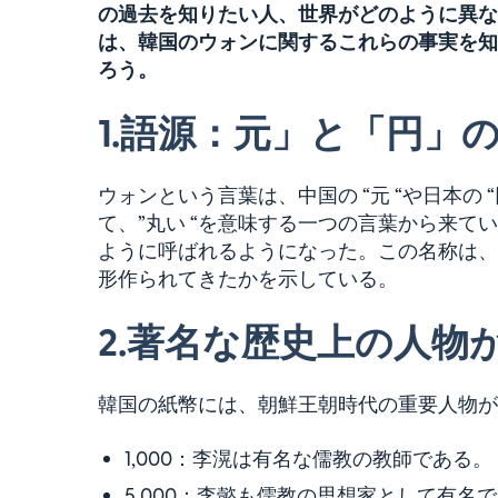
の過去を知りたい人、世界がどのように異な
は、韓国のウォンに関するこれらの事実を知
ろう。
1.
語源：元」と「円」
ウォンという言葉は、中国の “元 “や日本の
て、”丸い “を意味する一つの言葉から来
ように呼ばれるようになった。この名称は、
形作られてきたかを示している。
2.
著名な歴史上の人物
韓国の紙幣には、朝鮮王朝時代の重要人物が
1,000：李滉は有名な儒教の教師である。
5,000：李懿も儒教の思想家として有名