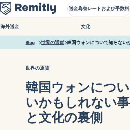
Skip
送金
為替レートおよび手数料
to
main
content
海外送金
文化
Blog
世界の通貨
韓国ウォンについて知らない
世界の通貨
韓国ウォンについ
いかもしれない事
と文化の裏側