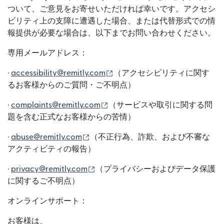
ついて、ご意見をお寄せいただければ幸いです。アクセシ
ビリティ上の支障に遭遇した場合、または代替形式での情
報提供が必要な場合は、以下までお問い合わせください。
専用メールアドレス：
（別ウィンドウで開きます）
·
accessibility@remitly.com
（アクセシビリティに関す
るお客様からのご質問・ご不明点）
（別ウィンドウで開きます）
·
complaints@remitly.com
（サービスや取引に関する問
題を含む正式なお客様からの苦情）
（別ウィンドウで開きます）
·
abuse@remitly.com
（不正行為、詐欺、および不審な
アクティビティの報告）
（別ウィンドウで開きます）
·
privacy@remitly.com
（プライバシーおよびデータ保護
に関するご不明点）
オンラインサポート：
お客様は、