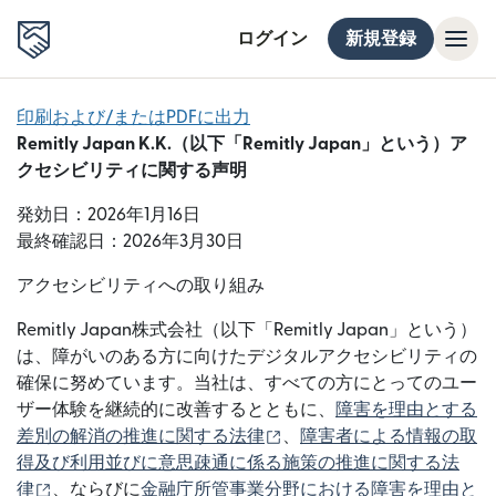
ログイン
新規登録
印刷および/またはPDFに出力
Remitly Japan K.K.（以下「Remitly Japan」という）ア
クセシビリティに関する声明
発効日：2026年1月16日
最終確認日：2026年3月30日
アクセシビリティへの取り組み
Remitly Japan株式会社（以下「Remitly Japan」という）
は、障がいのある方に向けたデジタルアクセシビリティの
確保に努めています。当社は、すべての方にとってのユー
ザー体験を継続的に改善するとともに、
障害を理由とする
（別ウィンドウで開きます
差別の解消の推進に関する法律
、
障害者による情報の取
得及び利用並びに意思疎通に係る施策の推進に関する法
（別ウィンドウで開きます）
律
、ならびに
金融庁所管事業分野における障害を理由と