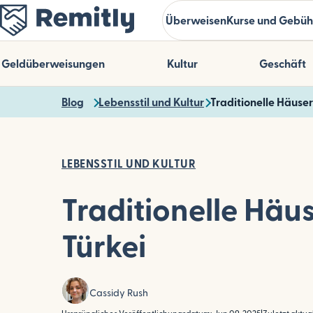
Skip
Überweisen
Kurse und Gebüh
to
main
content
Geldüberweisungen
Kultur
Geschäft
Blog
Lebensstil und Kultur
Traditionelle Häuser 
LEBENSSTIL UND KULTUR
Traditionelle Häus
Türkei
Cassidy Rush