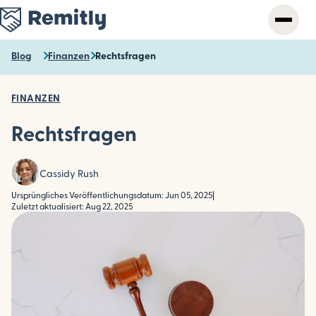
Skip
to
main
content
Blog
Finanzen
Rechtsfragen
FINANZEN
Rechtsfragen
Cassidy Rush
Ursprüngliches Veröffentlichungsdatum: Jun 05, 2025
|
Zuletzt aktualisiert: Aug 22, 2025