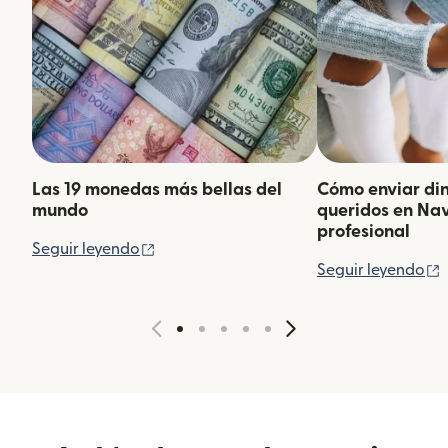
Las 19 monedas más bellas del
Cómo enviar din
mundo
queridos en Na
profesional
(se abre en una ventana nueva)
Seguir leyendo
(
Seguir leyendo