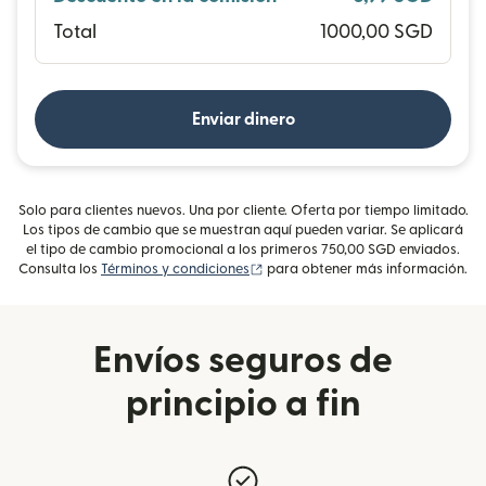
Total
1000,00 SGD
Enviar dinero
Solo para clientes nuevos. Una por cliente. Oferta por tiempo limitado.
Los tipos de cambio que se muestran aquí pueden variar. Se aplicará
el tipo de cambio promocional a los primeros 750,00 SGD enviados.
(se abre en una ventana nueva)
Consulta los
Términos y condiciones
para obtener más información.
Envíos seguros de
principio a fin