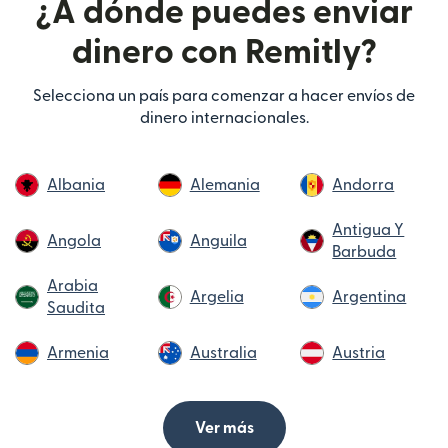
¿A dónde puedes enviar
dinero con Remitly?
Selecciona un país para comenzar a hacer envíos de
dinero internacionales.
Albania
Alemania
Andorra
Antigua Y
Angola
Anguila
Barbuda
Arabia
Argelia
Argentina
Saudita
Armenia
Australia
Austria
Ver más