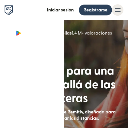
Iniciar sesión
Registrarse
Google Play 4,8 estrellas
1,4 M+ valoraciones
(se abr
Diseñada para una
vida más allá de las
fronteras
Envía dinero con la app de Remitly, diseñada para
ayudarte a acortar las distancias.