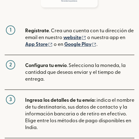
1
Regístrate
. Crea una cuenta con tu dirección de
(se abre en una ventan
email en nuestro
website
o nuestra app en
(se abre en una ventana nueva)
(se abre en una ve
App Store
o en
Google Play
.
2
Configura tu envío
. Selecciona la moneda, la
cantidad que deseas enviar y el tiempo de
entrega.
3
Ingresa los detalles de tu envío:
indica el nombre
de tu destinatario, sus datos de contacto y la
información bancaria o de retiro en efectivo.
Elige entre los métodos de pago disponibles en
India.