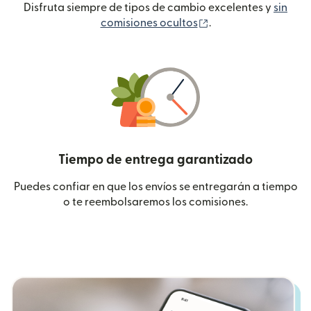
Disfruta siempre de tipos de cambio excelentes y
sin
(se abre en una ven
comisiones ocultos
.
Tiempo de entrega garantizado
Puedes confiar en que los envíos se entregarán a tiempo
o te reembolsaremos los comisiones.