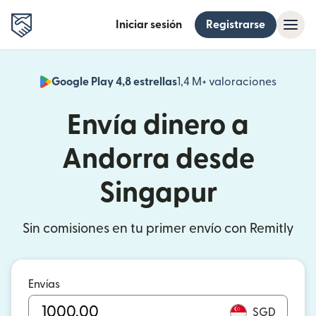
Iniciar sesión
Registrarse
Google Play 4,8 estrellas
1,4 M+ valoraciones
(se abr
Envía dinero a
Andorra desde
Singapur
Sin comisiones en tu primer envío con Remitly
Envías
SGD