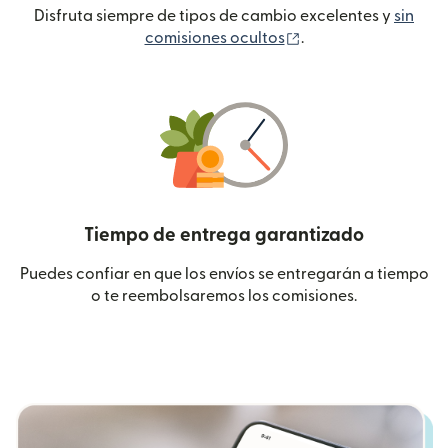
Disfruta siempre de tipos de cambio excelentes y
sin
(se abre en una ven
comisiones ocultos
.
Tiempo de entrega garantizado
Puedes confiar en que los envíos se entregarán a tiempo
o te reembolsaremos los comisiones.