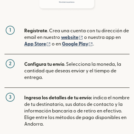
1
Regístrate
. Crea una cuenta con tu dirección de
(se abre en una ventan
email en nuestro
website
o nuestra app en
(se abre en una ventana nueva)
(se abre en una ve
App Store
o en
Google Play
.
2
Configura tu envío
. Selecciona la moneda, la
cantidad que deseas enviar y el tiempo de
entrega.
3
Ingresa los detalles de tu envío:
indica el nombre
de tu destinatario, sus datos de contacto y la
información bancaria o de retiro en efectivo.
Elige entre los métodos de pago disponibles en
Andorra.