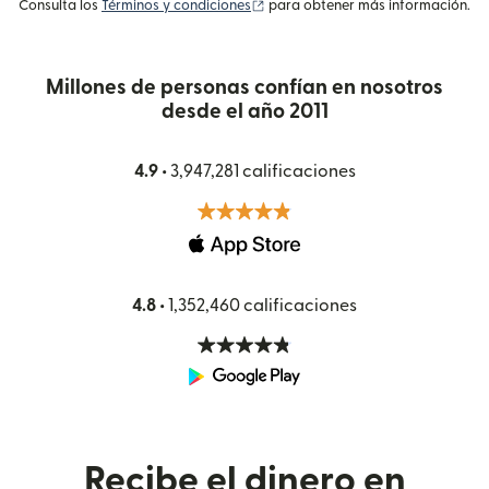
(se abre en una ventana nueva)
Consulta los
Términos y condiciones
para obtener más información.
Millones de personas confían en nosotros
desde el año 2011
4.9 •
3,947,281 calificaciones
4.8 •
1,352,460 calificaciones
Recibe el dinero en