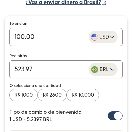
(se abre 
¿Vas a enviar dinero a Brasil?
Te envían
USD
Recibirás
BRL
O selecciona una cantidad
R$ 1000
R$ 2600
R$ 10,000
Tipo de cambio de bienvenida
1 USD = 5.2397 BRL