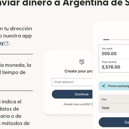
viar dinero a Argentina de 
n tu dirección
se abre en una ventana nueva)
o nuestra app
 ventana nueva)
(se abre en una ventana nueva)
ay
.
 la moneda, la
l tiempo de
:
indica el
 datos de
aria o de
los métodos de