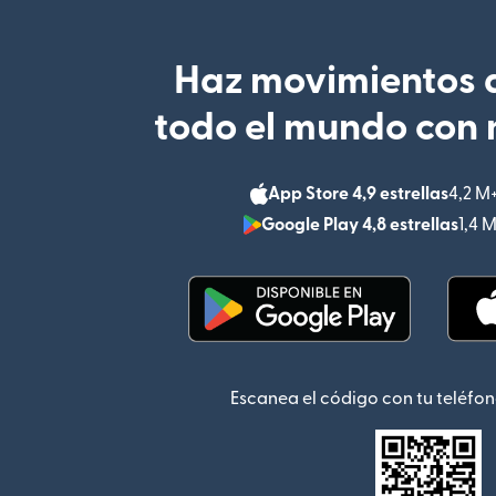
Haz movimientos d
todo el mundo con 
App Store 4,9 estrellas
4,2 M
Google Play 4,8 estrellas
1,4 
(se abre en una ventana
Escanea el código con tu teléfon