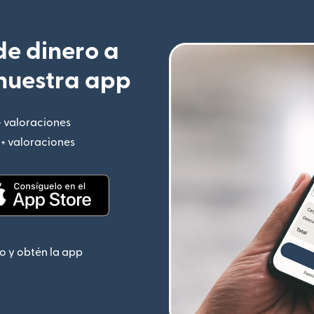
e dinero a
nuestra app
+ valoraciones
(se abre en una ventana nueva)
M+ valoraciones
(se abre en una ventana nueva)
 nueva)
(se abre en una ventana nueva)
o y obtén la app