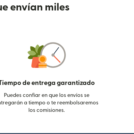
e envían miles
Tiempo de entrega garantizado
Puedes confiar en que los envíos se
 en una ventana nueva)
ntregarán a tiempo o te reembolsaremos
los comisiones.