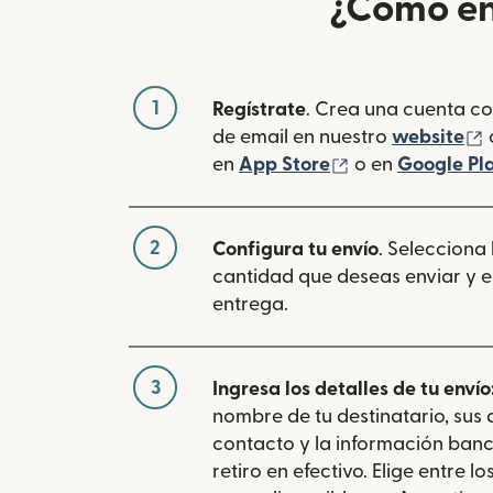
¿Cómo en
1
Regístrate
. Crea una cuenta co
(
de email en nuestro
website
(se abre en una
en
App Store
o en
Google Pl
2
Configura tu envío
. Selecciona
cantidad que deseas enviar y e
entrega.
3
Ingresa los detalles de tu envío
nombre de tu destinatario, sus
contacto y la información banc
retiro en efectivo. Elige entre 