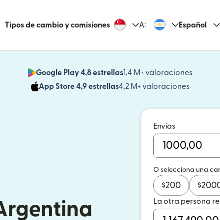
Tipos de cambio y comisiones
A:
Español
Google Play 4,8 estrellas
1,4 M+ valoraciones
(se abr
App Store 4,9 estrellas
4,2 M+ valoraciones
(se abre
Envías
O selecciona una ca
$
200
$
200
La otra persona r
 Argentina