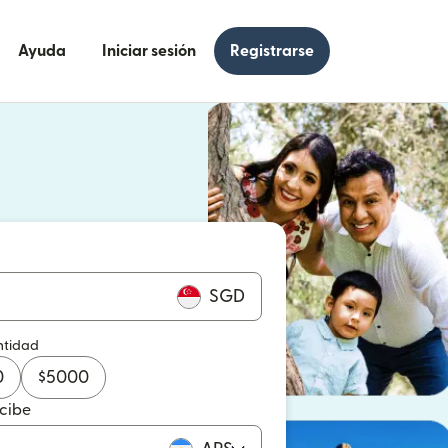
Ayuda
Iniciar sesión
Registrarse
e en una ventana nueva)
 en una ventana nueva)
SGD
ntidad
0
$
5000
ecibe