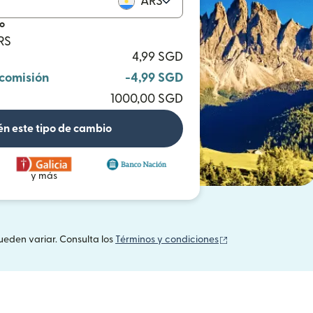
ARS
io
RS
4,99 SGD
 comisión
-4,99 SGD
1000,00 SGD
n este tipo de cambio
y más
(se abre en una v
ueden variar. Consulta los
Términos y condiciones