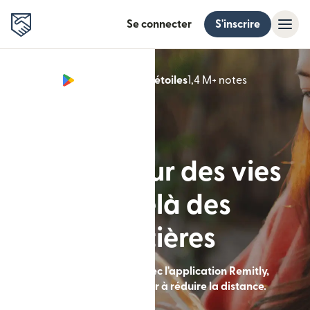
Se connecter
S'inscrire
Google Play 4,8 étoiles
1,4 M+ notes
(s'ouvre dan
Conçu pour des vies
au-delà des
frontières
Envoyez de l'argent avec l'application Remitly,
conçue pour vous aider à réduire la distance.