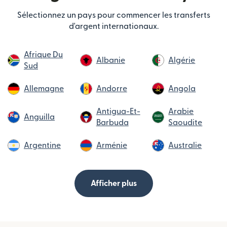
Sélectionnez un pays pour commencer les transferts
d'argent internationaux.
Afrique Du
Albanie
Algérie
Sud
Allemagne
Andorre
Angola
Antigua-Et-
Arabie
Anguilla
Barbuda
Saoudite
Argentine
Arménie
Australie
Afficher plus