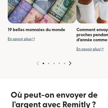
19 belles monnaies du monde
Comment envoyer
proches pendant 
(s'ouvre dans une nouvelle fenêtre)
En savoir plus
d’année comme 
(s
En savoir plus
Où peut-on envoyer de
l'argent avec Remitly ?