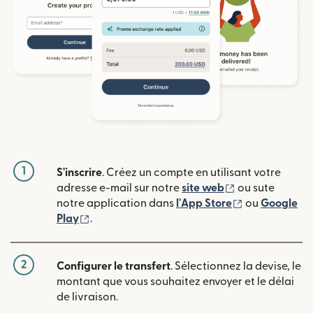
1
S'inscrire
. Créez un compte en utilisant votre
(s'ouvre dans u
adresse e-mail sur notre
site web
ou sute
(s'ouvre dans
notre application dans
l'App Store
ou
Google
(s'ouvre dans une nouvelle fenêtre)
Play
.
2
Configurer le transfert
. Sélectionnez la devise, le
montant que vous souhaitez envoyer et le délai
de livraison.