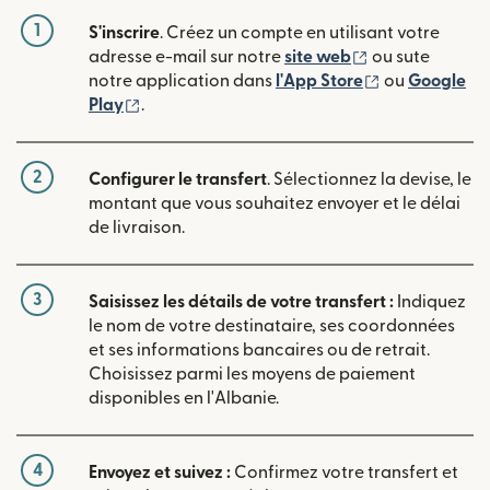
1
S'inscrire
. Créez un compte en utilisant votre
(s'ouvre dans u
adresse e-mail sur notre
site web
ou sute
(s'ouvre dans
notre application dans
l'App Store
ou
Google
(s'ouvre dans une nouvelle fenêtre)
Play
.
2
Configurer le transfert
. Sélectionnez la devise, le
montant que vous souhaitez envoyer et le délai
de livraison.
3
Saisissez les détails de votre transfert :
Indiquez
le nom de votre destinataire, ses coordonnées
et ses informations bancaires ou de retrait.
Choisissez parmi les moyens de paiement
disponibles en l'Albanie.
4
Envoyez et suivez :
Confirmez votre transfert et