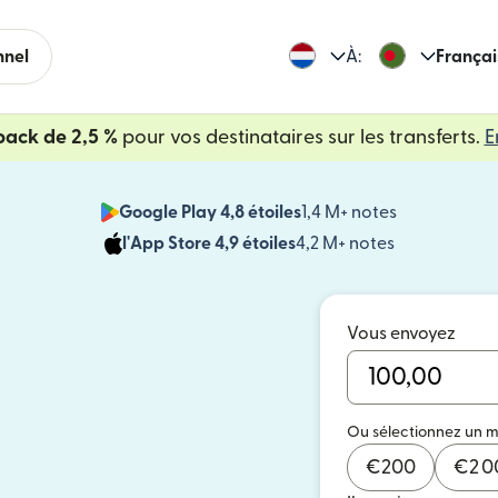
nnel
À:
Françai
back de 2,5 %
pour vos destinataires sur les transferts.
E
Google Play 4,8 étoiles
1,4 M+ notes
(s'ouvre dan
l'App Store 4,9 étoiles
4,2 M+ notes
(s'ouvre dans
Vous envoyez
Ou sélectionnez un 
€
200
€
2 