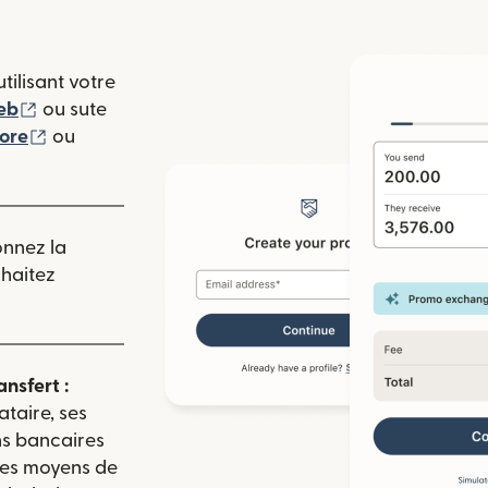
tilisant votre
(s'ouvre dans une nouvelle fenêtre)
eb
ou sute
(s'ouvre dans une nouvelle fenêtre)
tore
ou
 nouvelle fenêtre)
onnez la
uhaitez
ansfert :
ataire, ses
ns bancaires
 les moyens de