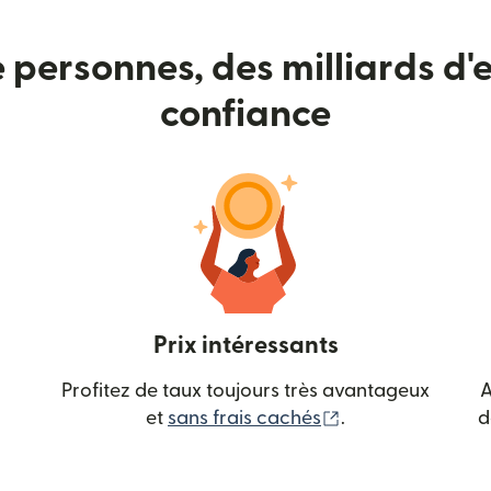
e personnes, des milliards d'e
confiance
Prix intéressants
Profitez de taux toujours très avantageux
A
(s'ouvre dans une
et
sans frais cachés
.
d