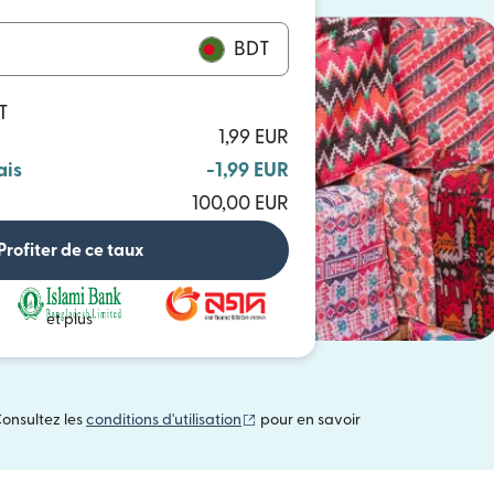
BDT
T
1,99 EUR
ais
-1,99 EUR
100,00 EUR
Profiter de ce taux
et plus
(s'ouvre dans une nouvelle fenêtre
Consultez les
conditions d'utilisation
pour en savoir