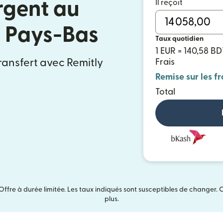
Il reçoit
rgent au
 Pays-Bas
Taux quotidien
1 EUR = 140,58 BD
ransfert avec Remitly
Frais
Remise sur les fr
Total
Offre à durée limitée. Les taux indiqués sont susceptibles de changer. 
plus.