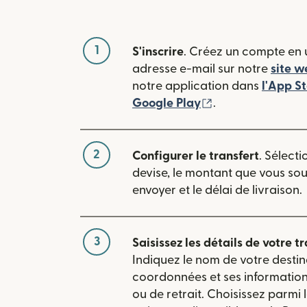
1
S'inscrire
. Créez un compte en u
adresse e-mail sur notre
site w
notre application dans
l'App S
(s'ouvre dans une
Google Play
.
2
Configurer le transfert
. Sélecti
devise, le montant que vous so
envoyer et le délai de livraison.
3
Saisissez les détails de votre tr
Indiquez le nom de votre destin
coordonnées et ses informatio
ou de retrait. Choisissez parmi