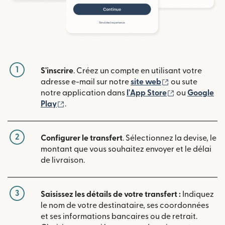
1
S'inscrire
. Créez un compte en utilisant votre
(s'ouvre dans u
adresse e-mail sur notre
site web
ou sute
(s'ouvre dans
notre application dans
l'App Store
ou
Google
(s'ouvre dans une nouvelle fenêtre)
Play
.
2
Configurer le transfert
. Sélectionnez la devise, le
montant que vous souhaitez envoyer et le délai
de livraison.
3
Saisissez les détails de votre transfert :
Indiquez
le nom de votre destinataire, ses coordonnées
et ses informations bancaires ou de retrait.