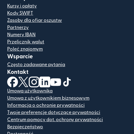
Kursy i opłaty
Kody SWIFT
Zasoby dla ofiar oszustw
Partnerzy
Numery IBAN
Przelicznik walut
Poleć znajomym
Wsparcie
Często zadawane pytania
Kontakt
(otwiera się w nowym oknie)
(otwiera się w nowym oknie)
(otwiera się w nowym oknie)
(otwiera się w nowym oknie)
(otwiera się w nowym oknie)
(otwiera się w nowym oknie
Umowa użytkownika
Umowa z użytkownikiem biznesowym
Informacja o ochronie prywatności
Twoje preferencje dotyczące prywatności
Centrum pomocy dot. ochrony prywatności
Bezpieczeństwo