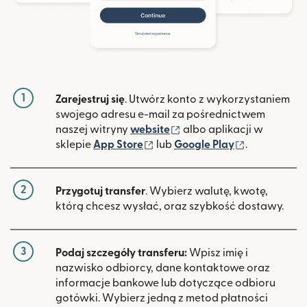
1
Zarejestruj się
. Utwórz konto z wykorzystaniem
swojego adresu e-mail za pośrednictwem
(otwiera się w nowym ok
naszej witryny
website
albo aplikacji w
(otwiera się w nowym oknie)
(otwiera si
sklepie
App Store
lub
Google Play
.
2
Przygotuj transfer
. Wybierz walutę, kwotę,
którą chcesz wysłać, oraz szybkość dostawy.
3
Podaj szczegóły transferu:
Wpisz imię i
nazwisko odbiorcy, dane kontaktowe oraz
informacje bankowe lub dotyczące odbioru
gotówki. Wybierz jedną z metod płatności