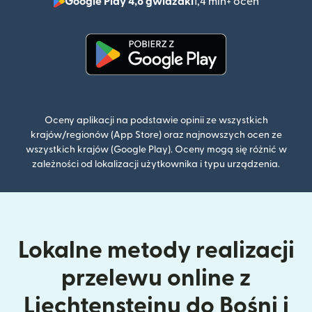
Google Play 4,8 gwiazdki
1,4 mln+ ocen
(otwiera 
(otwiera się w nowym oknie)
Oceny aplikacji na podstawie opinii ze wszystkich
krajów/regionów (App Store) oraz najnowszych ocen ze
wszystkich krajów (Google Play). Oceny mogą się różnić w
zależności od lokalizacji użytkownika i typu urządzenia.
Lokalne metody realizacji
przelewu online z
Liechtensteinu do Bośni i