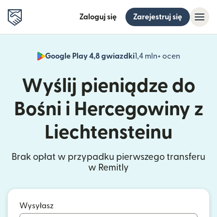
Zaloguj się
Zarejestruj się
Google Play 4,8 gwiazdki
1,4 mln+ ocen
(otwiera 
Wyślij pieniądze do
Bośni i Hercegowiny z
Liechtensteinu
Brak opłat w przypadku pierwszego transferu
w Remitly
Wysyłasz