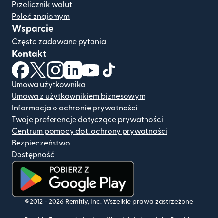
Przelicznik walut
Poleć znajomym
Wsparcie
Często zadawane pytania
Kontakt
(otwiera się w nowym oknie)
(otwiera się w nowym oknie)
(otwiera się w nowym oknie)
(otwiera się w nowym oknie)
(otwiera się w nowym oknie)
(otwiera się w nowym oknie
Umowa użytkownika
Umowa z użytkownikiem biznesowym
Informacja o ochronie prywatności
Twoje preferencje dotyczące prywatności
Centrum pomocy dot. ochrony prywatności
Bezpieczeństwo
Dostępność
(otwiera się w nowym oknie)
©2012 -
2026
Remitly, Inc.
Wszelkie prawa zastrzeżone