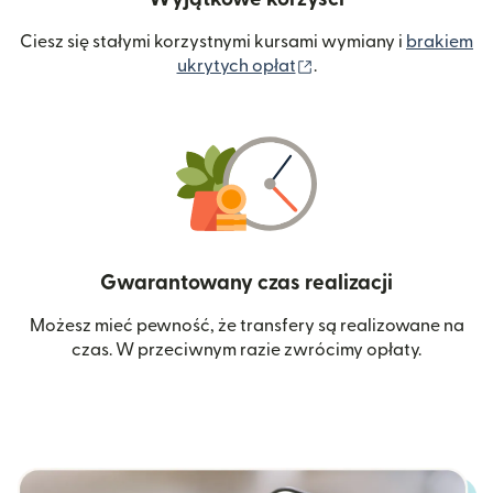
Ciesz się stałymi korzystnymi kursami wymiany i
brakiem
(otwiera się w nowym 
ukrytych opłat
.
Gwarantowany czas realizacji
Możesz mieć pewność, że transfery są realizowane na
czas. W przeciwnym razie zwrócimy opłaty.