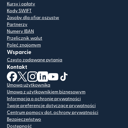
Kursy i opłaty
Kody SWIFT
Zasoby dla ofiar oszustw
Partnerzy
Numery IBAN
Przelicznik walut
Poleć znajomym
Wsparcie
Często zadawane pytania
Kontakt
(otwiera się w nowym oknie)
(otwiera się w nowym oknie)
(otwiera się w nowym oknie)
(otwiera się w nowym oknie)
(otwiera się w nowym oknie)
(otwiera się w nowym oknie
Umowa użytkownika
Umowa z użytkownikiem biznesowym
Informacja o ochronie prywatności
Twoje preferencje dotyczące prywatności
Centrum pomocy dot. ochrony prywatności
Bezpieczeństwo
Dostępność