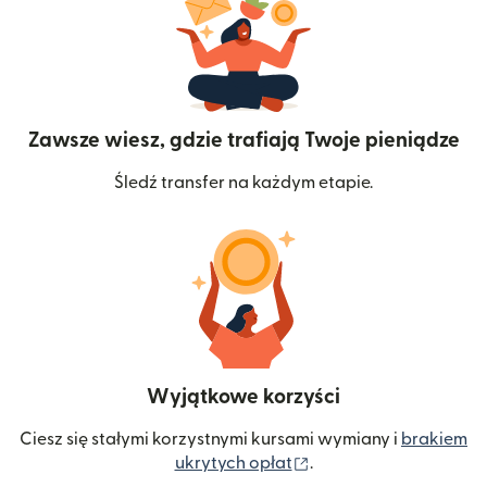
Zawsze wiesz, gdzie trafiają Twoje pieniądze
Śledź transfer na każdym etapie.
Wyjątkowe korzyści
Ciesz się stałymi korzystnymi kursami wymiany i
brakiem
(otwiera się w nowym 
ukrytych opłat
.