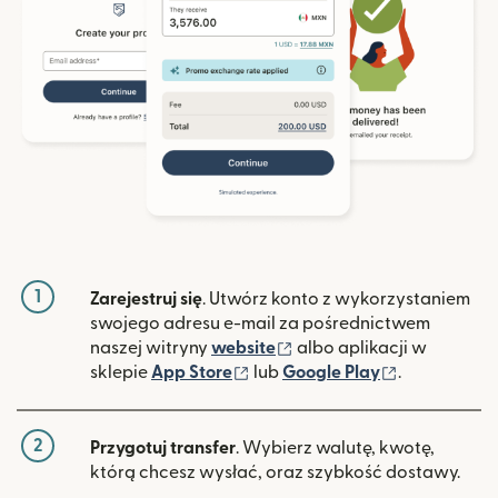
1
Zarejestruj się
. Utwórz konto z wykorzystaniem
swojego adresu e-mail za pośrednictwem
(otwiera się w nowym ok
naszej witryny
website
albo aplikacji w
(otwiera się w nowym oknie)
(otwiera si
sklepie
App Store
lub
Google Play
.
2
Przygotuj transfer
. Wybierz walutę, kwotę,
którą chcesz wysłać, oraz szybkość dostawy.