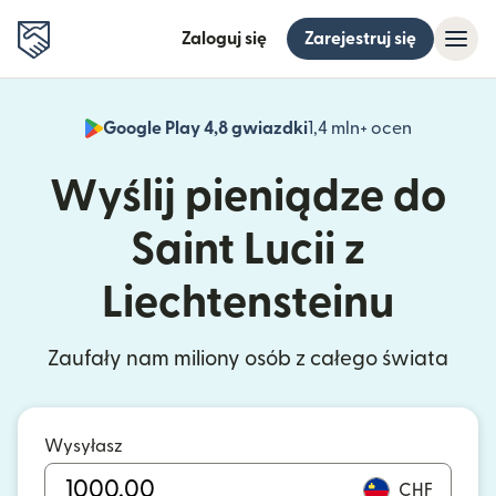
Zaloguj się
Zarejestruj się
Google Play 4,8 gwiazdki
1,4 mln+ ocen
(otwiera 
Wyślij pieniądze do
Saint Lucii z
Liechtensteinu
Zaufały nam miliony osób z całego świata
Wysyłasz
CHF