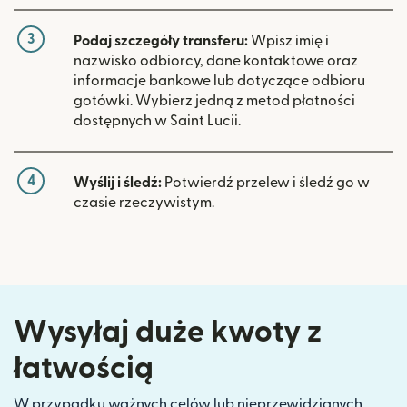
3
Podaj szczegóły transferu:
Wpisz imię i
nazwisko odbiorcy, dane kontaktowe oraz
informacje bankowe lub dotyczące odbioru
gotówki. Wybierz jedną z metod płatności
dostępnych w Saint Lucii.
4
Wyślij i śledź:
Potwierdź przelew i śledź go w
czasie rzeczywistym.
Wysyłaj duże kwoty z
łatwością
W przypadku ważnych celów lub nieprzewidzianych