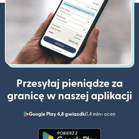
Przesyłaj pieniądze za
granicę w naszej aplikacji
Google Play 4,8 gwiazdki
1,4 mln+ ocen
(otwiera 