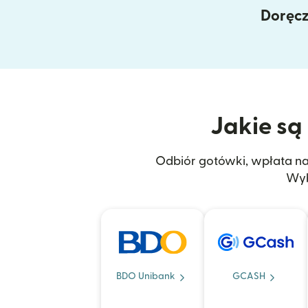
Doręcz
Jakie są 
Odbiór gotówki, wpłata na r
Wyb
BDO Unibank
GCASH