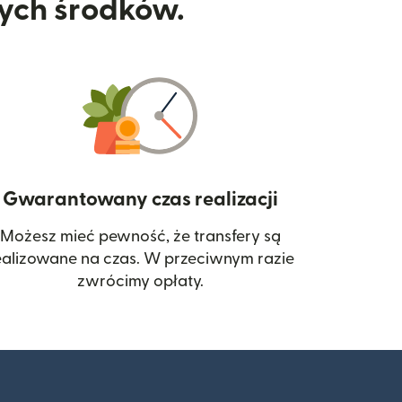
nych środków.
Gwarantowany czas realizacji
Możesz mieć pewność, że transfery są
 się w nowym oknie)
ealizowane na czas. W przeciwnym razie
zwrócimy opłaty.