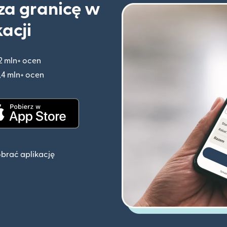
 za granicę w
kacji
2 mln+ ocen
(otwiera się w nowym oknie)
,4 mln+ ocen
(otwiera się w nowym oknie)
knie)
(otwiera się w nowym oknie)
obrać aplikację