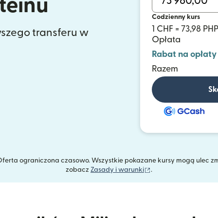
teinu
Codzienny kurs
1 CHF = 73,98 PH
szego transferu w
Opłata
Rabat na opłaty
Razem
Sk
. Oferta ograniczona czasowo. Wszystkie pokazane kursy mogą ulec z
(otwiera się w nowym
zobacz
Zasady i warunki
.