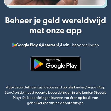
Beheer je geld wereldwijd
met onze app
Google Play 4,8 sterren
1,4 mln+ beoordelingen
(wordt
(wordt geopend in een nieuw v
App-beoordelingen zijn gebaseerd op alle landen/regio's (App
Store) en de meest recente beoordelingen in alle landen (Google
Play). De beoordelingen kunnen variëren op basis van
gebruikerslocatie en apparaattype.