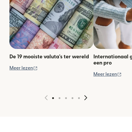
De 19 mooiste valuta's ter wereld
Internationaal 
een pro
(wordt geopend in een nieuw venster)
Meer lezen
(wor
Meer lezen