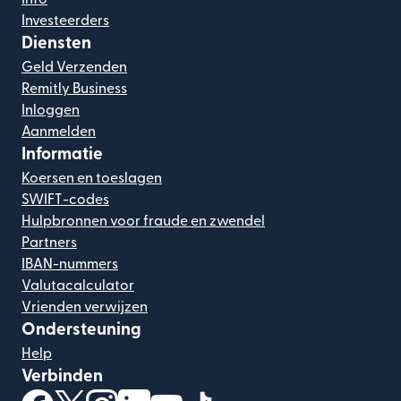
Investeerders
Diensten
Geld Verzenden
Remitly Business
Inloggen
Aanmelden
Informatie
Koersen en toeslagen
SWIFT-codes
Hulpbronnen voor fraude en zwendel
Partners
IBAN-nummers
Valutacalculator
Vrienden verwijzen
Ondersteuning
Help
Verbinden
(wordt geopend in een nieuw venster)
(wordt geopend in een nieuw venster)
(wordt geopend in een nieuw venster)
(wordt geopend in een nieuw venster)
(wordt geopend in een nieuw ven
(wordt geopend in een nieuw