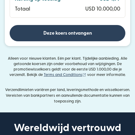
Totaal
USD 10.000,00
Deze koers ontvangen
Alleen voor nieuwe klanten. Eén per klant. Tijdelijke aanbieding. Alle
getoonde koersen zijn onder voorbehoud van wijzigingen. De
promotiewisselkoers geldt voor de eerste USD 1.000,00 die je
(wordt geopend in een nieu
verzendt. Bekijk de
Terms and Conditions
voor meer informatie.
Verzendlimieten variëren per land, leveringsmethode en wisselkoersen.
Vereisten van bankpartners en aanvullende documentatie kunnen van
toepassing zijn.
Wereldwijd vertrouwd