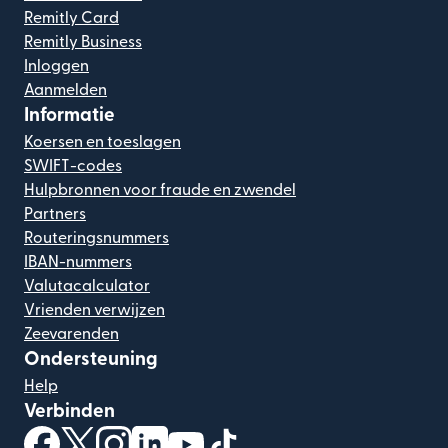
Remitly Card
Remitly Business
Inloggen
Aanmelden
Informatie
Koersen en toeslagen
SWIFT-codes
Hulpbronnen voor fraude en zwendel
Partners
Routeringsnummers
IBAN-nummers
Valutacalculator
Vrienden verwijzen
Zeevarenden
Ondersteuning
Help
Verbinden
(wordt geopend in een nieuw venster)
(wordt geopend in een nieuw venster)
(wordt geopend in een nieuw venster)
(wordt geopend in een nieuw venster)
(wordt geopend in een nieuw ven
(wordt geopend in een nieuw