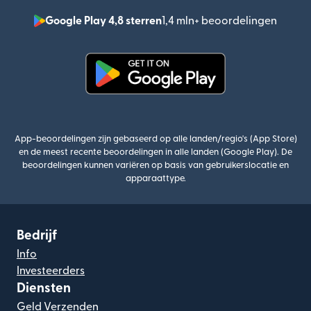
Google Play 4,8 sterren
1,4 mln+ beoordelingen
(wordt
(wordt geopend in een nieuw v
App-beoordelingen zijn gebaseerd op alle landen/regio's (App Store)
en de meest recente beoordelingen in alle landen (Google Play). De
beoordelingen kunnen variëren op basis van gebruikerslocatie en
apparaattype.
Bedrijf
Info
Investeerders
Diensten
Geld Verzenden