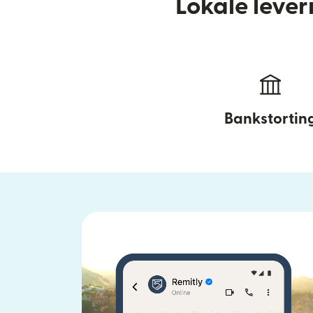
Lokale leve
Bankstortin