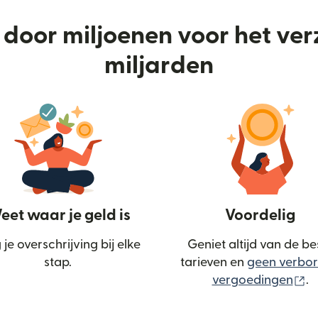
door miljoenen voor het ve
miljarden
et waar je geld is
Voordelig
 je overschrijving bij elke
Geniet altijd van de be
stap.
tarieven en
geen verbo
(w
vergoedingen
.
n nieuw venster)