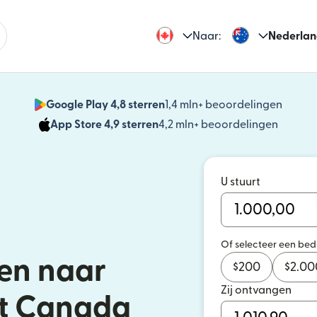
Naar:
Nederlan
Google Play 4,8 sterren
1,4 mln+ beoordelingen
(wordt
App Store 4,9 sterren
4,2 mln+ beoordelingen
(wordt 
U stuurt
Of selecteer een be
en naar
$
200
$
2.00
Zij ontvangen
it Canada