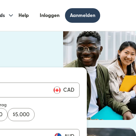
ds
Help
Inloggen
Aanmelden
 geopend in een nieuw venster)
geopend in een nieuw venster)
CAD
drag
0
$
5.000