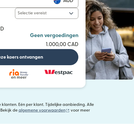
AUD
Selectie vereist
UD
Geen vergoedingen
1.000,00 CAD
ze koers ontvangen
en meer
lanten. Eén per klant. Tijdelijke aanbieding. Alle
(wordt geopend in een nieuw vens
 Bekijk de
algemene voorwaarden
voor meer