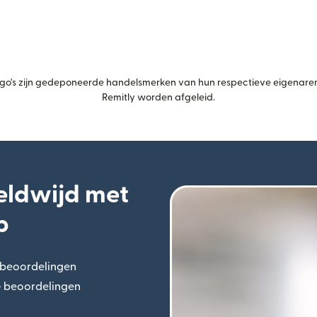
's zijn gedeponeerde handelsmerken van hun respectieve eigenaren.
Remitly worden afgeleid.
eldwijd met
p
+ beoordelingen
(wordt geopend in een nieuw venster)
n+ beoordelingen
(wordt geopend in een nieuw venster)