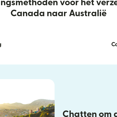
ringsmethoden voor het verz
Canada naar Australië
g
Co
Chatten om g