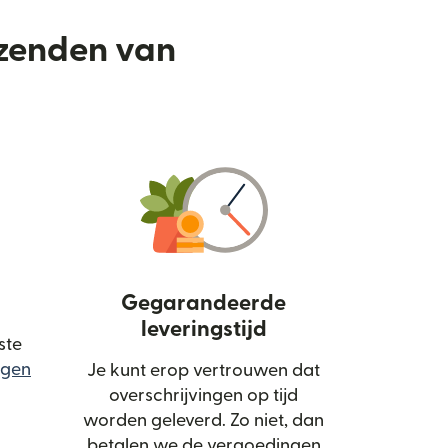
rzenden van
Gegarandeerde
leveringstijd
ste
rgen
Je kunt erop vertrouwen dat
ordt geopend in een nieuw venster)
overschrijvingen op tijd
worden geleverd. Zo niet, dan
betalen we de vergoedingen