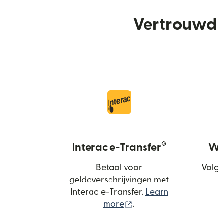
Vertrouwd 
®
Interac e-Transfer
We
Betaal voor
Volg
geldoverschrijvingen met
Interac e-Transfer.
Learn
(wordt geopend in ee
more
.