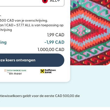
ALL
L
500 CAD van je overschrijving.
n 1 CAD = 57.77 ALL is van toepassing op
hrijving
1,99 CAD
ing
-1,99 CAD
1.000,00 CAD
ze koers ontvangen
en meer
tiewisselkoers geldt voor de eerste CAD 500,00 die
n nieuw venster)
.