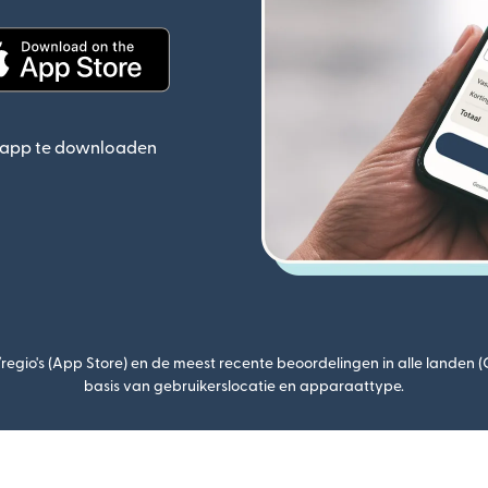
ieuw venster)
(wordt geopend in een nieuw venster)
e app te downloaden
egio's (App Store) en de meest recente beoordelingen in alle landen 
basis van gebruikerslocatie en apparaattype.