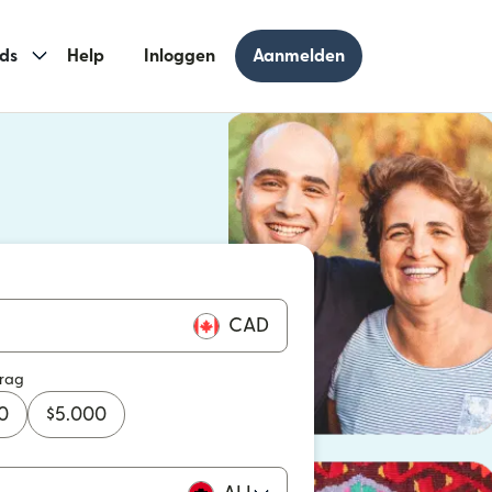
ds
Help
Inloggen
Aanmelden
 geopend in een nieuw venster)
geopend in een nieuw venster)
CAD
drag
0
$
5.000