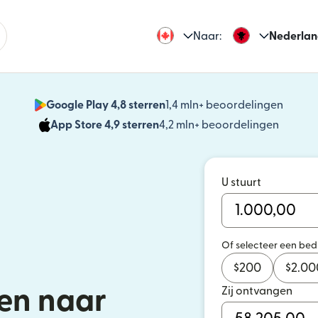
Naar:
Nederlan
Google Play 4,8 sterren
1,4 mln+ beoordelingen
(wordt
App Store 4,9 sterren
4,2 mln+ beoordelingen
(wordt 
U stuurt
Of selecteer een be
$
200
$
2.00
Zij ontvangen
en naar