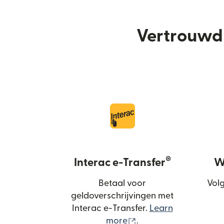
Vertrouwd 
®
Interac e-Transfer
We
Betaal voor
Volg
geldoverschrijvingen met
Interac e-Transfer.
Learn
(wordt geopend in ee
more
.