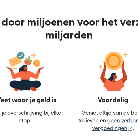
door miljoenen voor het ve
miljarden
et waar je geld is
Voordelig
 je overschrijving bij elke
Geniet altijd van de be
stap.
tarieven en
geen verbo
(w
vergoedingen
.
n nieuw venster)