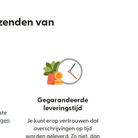
rzenden van
Gegarandeerde
leveringstijd
ste
rgen
Je kunt erop vertrouwen dat
ordt geopend in een nieuw venster)
overschrijvingen op tijd
worden geleverd. Zo niet, dan