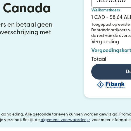
t Canada
Welkomstkoers
1 CAD = 58,64 AL
ers en betaal geen
Toegepast op eerste 
De standaardkoers va
overschrijving met
de rest van de oversc
Vergoeding
Vergoedingskort
Totaal
De
ijke aanbieding. Alle getoonde tarieven kunnen worden gewijzigd. Promo
(wordt geopend in ee
je verzendt. Bekijk de
algemene voorwaarden
voor meer informatie