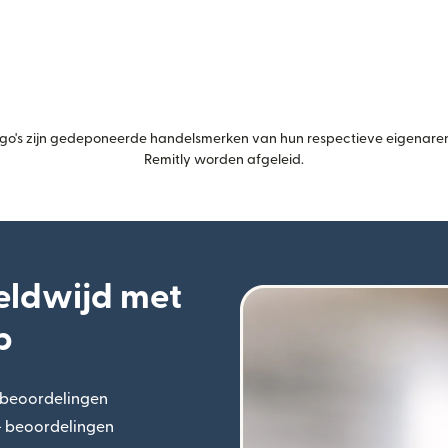
's zijn gedeponeerde handelsmerken van hun respectieve eigenaren.
Remitly worden afgeleid.
eldwijd met
p
+ beoordelingen
(wordt geopend in een nieuw venster)
n+ beoordelingen
(wordt geopend in een nieuw venster)