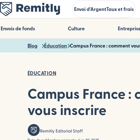
Skip
Envoi d’Argent
Taux et frais
to
main
content
Envois de fonds
Culture
Entrepris
Blog
Éducation
Campus France : comment vous 
ÉDUCATION
Campus France :
vous inscrire
Remitly Editorial Staff