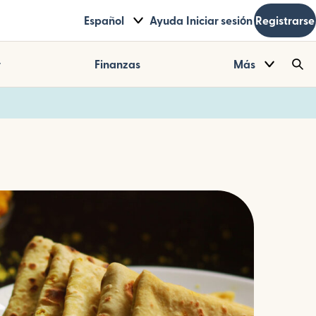
Español
Ayuda
Iniciar sesión
Registrarse
r
Finanzas
Más
Sea