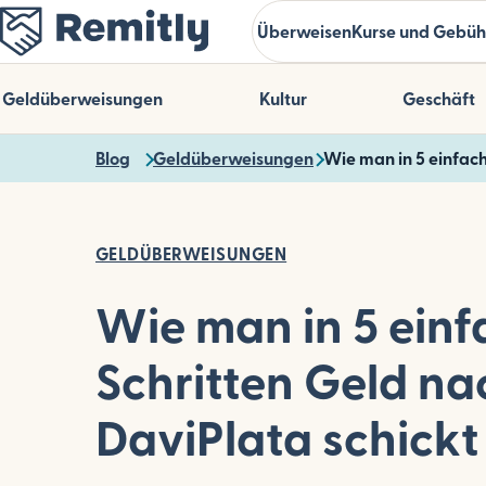
Skip
Überweisen
Kurse und Gebüh
to
main
content
Geldüberweisungen
Kultur
Geschäft
Blog
Geldüberweisungen
Wie man in 5 einfach
GELDÜBERWEISUNGEN
Wie man in 5 ein
Schritten Geld na
DaviPlata schickt