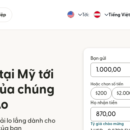
iệp
Tới:
Tiếng Việt
Bạn gửi
tại Mỹ tới
Hoặc chọn số tiền
của chúng
$
200
$
2.00
Áo
Họ nhận tiền
i lo lắng dành cho
Tỷ giá chào mừng
của bạn