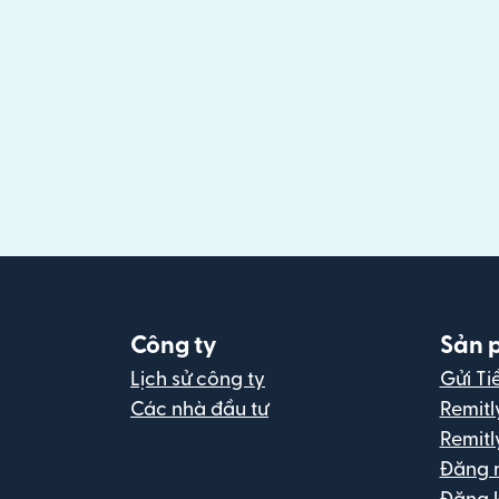
Công ty
Sản 
Lịch sử công ty
Gửi Ti
Các nhà đầu tư
Remitl
Remitl
Đăng 