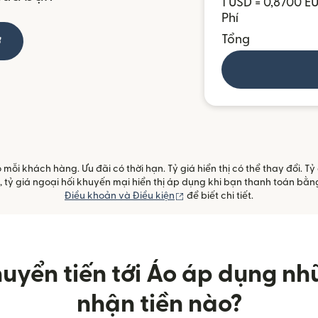
1 USD = 0,8700 E
Phí
Tổng
ờ
ỗi khách hàng. Ưu đãi có thời hạn. Tỷ giá hiển thị có thể thay đổi. T
SD, tỷ giá ngoại hối khuyến mại hiển thị áp dụng khi bạn thanh toán b
(mở trong cửa sổ mới)
Điều khoản và Điều kiện
để biết chi tiết.
huyển tiến tới Áo áp dụng nh
nhận tiền nào?