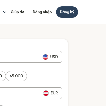
Giúp đỡ
Đăng nhập
Đăng ký
USD
0
$
5.000
EUR