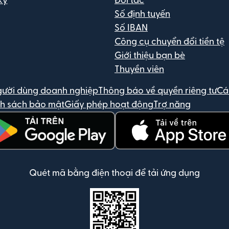
ký
Đối tác
Số định tuyến
Số IBAN
Công cụ chuyển đổi tiền tệ
Giới thiệu bạn bè
Thuyền viên
gười dùng doanh nghiệp
Thông báo về quyền riêng tư
Cá
h sách bảo mật
Giấy phép hoạt động
Trợ năng
 trong cửa sổ mới)
(mở trong cửa sổ mới)
Quét mã bằng điện thoại để tải ứng dụng