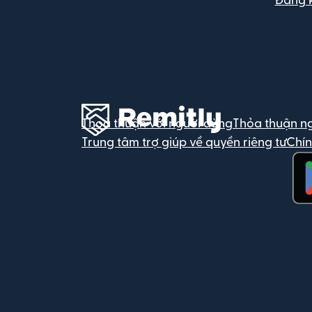
Đăng 
Thoả thuận với người dùng
Thỏa thuận n
Trung tâm trợ giúp về quyền riêng tư
Chín
(mở