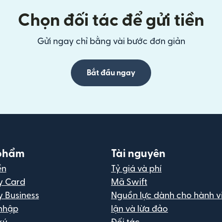
Chọn đối tác để gửi tiền
Gửi ngay chỉ bằng vài bước đơn giản
Bắt đầu ngay
phẩm
Tài nguyên
ền
Tỷ giá và phí
y Card
Mã Swift
y Business
Nguồn lực dành cho hành vi
nhập
lận và lừa đảo