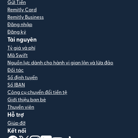
Gửi Tiền
Remitly Card
Remitly Business
Đăng nhập
Đăng ký
Tài nguyên
Tỷ giá và phí
Mã Swift
Nguồn lực dành cho hành vi gian lận và lừa đảo
Đối tác
Số định tuyến
Số IBAN
Công cụ chuyển đổi tiền tệ
Giới thiệu bạn bè
Thuyền viên
Hỗ trợ
Giúp đỡ
Kết nối