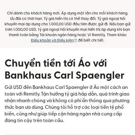
Chỉ dành cho khách hàng mới. Áp dụng một lần cho mỗi khách hàng.
Ưu đãi có thời hạn. Tỷ giá hiển thị có thể thay đổi. Tỷ giá ngoại hối
khuyến mại áp dụng cho 1.000,00 USD đầu tiên được gửi đi. Nếu bạn gửi
trên 1.000,00 USD, tỷ giá ngoại hối khuyến mại hiển thị áp dụng khi bạn
thanh toán bằng Tài khoản ngân hàng hoặc Ví Remitly. Tham khảo
(mở trong cửa sổ mới)
Điều khoản và Điều kiện
để biết chi tiết.
Chuyển tiền tới Áo với
Bankhaus Carl Spaengler
Gửi USD đến Bankhaus Carl Spaengler ở Áo một cách an
toàn với Remitly. Tận hưởng tỷ giá hấp dẫn, quá trình giao
nhận nhanh chóng và không có phí ẩn thông qua phương
thức bạn ưa dùng. Chúng tôi hỗ trợ các loại tiền tệ phổ
biến, cũng như giúp tiếp cận hàng ngàn nhà cung cấp
đáng tin cậy trên toàn cầu.