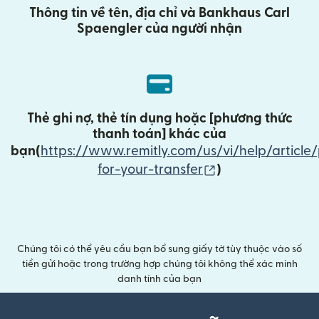
Thông tin về tên, địa chỉ và Bankhaus Carl
Spaengler của người nhận
Thẻ ghi nợ, thẻ tín dụng hoặc [
phương thức
thanh toán
] khác của
bạn(
https://www.remitly.com/us/vi/help/article
(mở trong cửa sổ
for-your-transfer
)
Chúng tôi có thể yêu cầu bạn bổ sung giấy tờ tùy thuộc vào số
tiền gửi hoặc trong trường hợp chúng tôi không thể xác minh
danh tính của bạn