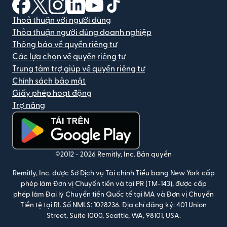
(mở trong cửa sổ mới)
(mở trong cửa sổ mới)
(mở trong cửa sổ mới)
(mở trong cửa sổ mới)
(mở trong cửa sổ mới)
(mở trong cửa sổ mới)
Thoả thuận với người dùng
Thỏa thuận người dùng doanh nghiệp
Thông báo về quyền riêng tư
Các lựa chọn về quyền riêng tư
Trung tâm trợ giúp về quyền riêng tư
Chính sách bảo mật
Giấy phép hoạt động
Trợ năng
(mở trong cửa sổ mới)
©2012 -
2026
Remitly, Inc.
Bản quyền
Remitly, Inc. được Sở Dịch vụ Tài chính Tiểu bang New York cấp
phép làm Đơn vị Chuyển tiền và tại PR (TM-143), được cấp
phép làm Đại lý Chuyển tiền Quốc tế tại MA và Đơn vị Chuyển
Tiền tệ tại RI. Số NMLS: 1028236. Địa chỉ đăng ký: 401 Union
Street, Suite 1000, Seattle, WA, 98101, USA.