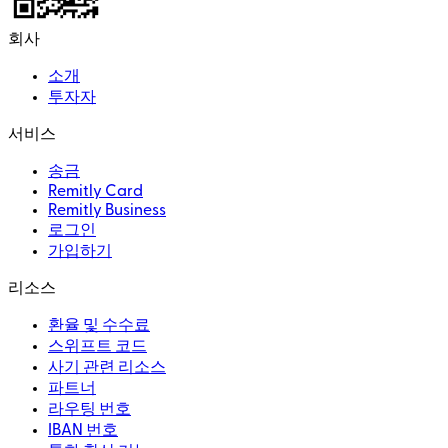
회사
소개
투자자
서비스
송금
Remitly Card
Remitly Business
로그인
가입하기
리소스
환율 및 수수료
스위프트 코드
사기 관련 리소스
파트너
라우팅 번호
IBAN 번호