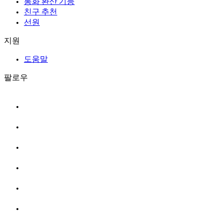
통화 환산 기능
친구 추천
선원
지원
도움말
팔로우