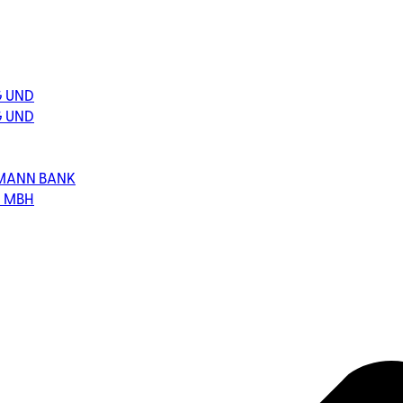
G UND
G UND
HMANN BANK
T MBH