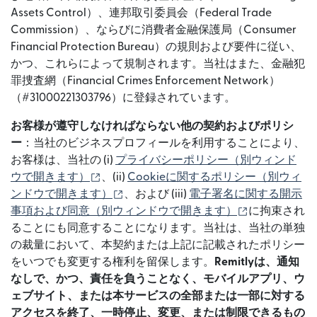
Assets Control）、連邦取引委員会（Federal Trade
Commission）、ならびに消費者金融保護局（Consumer
Financial Protection Bureau）の規則および要件に従い、
かつ、これらによって規制されます。当社はまた、⾦融犯
罪捜査網（Financial Crimes Enforcement Network）
（#31000221303796）に登録されています。
お客様が遵守しなければならない他の契約およびポリシ
ー
：当社のビジネスプロフィールを利用することにより、
お客様は、当社の (i)
プライバシーポリシー⁠（別ウィンド
（別ウィンドウで開きます）
ウで開きます）
、(ii)
Cookieに関するポリシー⁠（別ウィ
（別ウィンドウで開きます）
ンドウで開きます）
、および (iii)
電子署名に関する開示
（別ウィンド
事項および同意⁠（別ウィンドウで開きます）
に拘束され
ることにも同意することになります。当社は、当社の単独
の裁量において、本契約または上記に記載されたポリシー
をいつでも変更する権利を留保します。
Remitlyは、通知
なしで、かつ、責任を負うことなく、モバイルアプリ、ウ
ェブサイト、または本サービスの全部または一部に対する
アクセスを終了、一時停止、変更、または制限できるもの