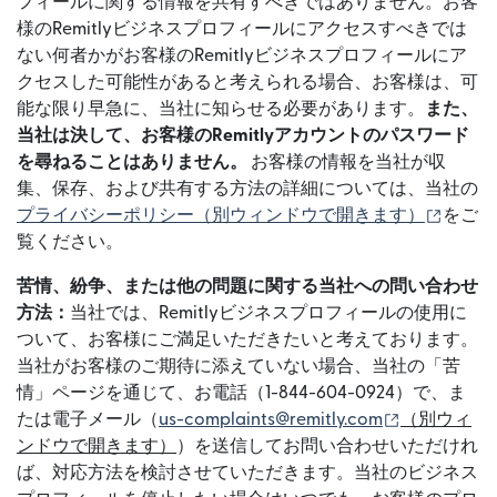
フィールに関する情報を共有すべきではありません。お客
様のRemitlyビジネスプロフィールにアクセスすべきでは
ない何者かがお客様のRemitlyビジネスプロフィールにア
クセスした可能性があると考えられる場合、お客様は、可
能な限り早急に、当社に知らせる必要があります。
また、
当社は決して、お客様のRemitlyアカウントのパスワード
を尋ねることはありません。
お客様の情報を当社が収
集、保存、および共有する方法の詳細については、当社の
（別ウ
プライバシーポリシー⁠（別ウィンドウで開きます）
をご
覧ください。
苦情、紛争、または他の問題に関する当社への問い合わせ
方法：
当社では、Remitlyビジネスプロフィールの使用に
ついて、お客様にご満足いただきたいと考えております。
当社がお客様のご期待に添えていない場合、当社の「苦
情」ページを通じて、お電話（1-844-604-0924）で、ま
（別ウィン
たは電子メール（
us-complaints@remitly.com
⁠（別ウィ
ンドウで開きます）
）を送信してお問い合わせいただけれ
ば、対応方法を検討させていただきます。当社のビジネス