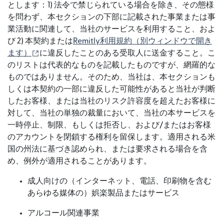
とします：1) 法令で禁じられている場合を除き、その態様
を問わず、本セクションの下部に記載された事業または事
業活動に関連して、当社のサービスを利用すること、およ
び 2) 本契約または
Remitly利用規約⁠（別ウィンドウで開き
（別ウィンドウで開きます）
ます）
に違反したことのある受取人に送金すること。こ
のリストは代表的なものを記載したものですが、網羅的な
ものではありません。そのため、当社は、本セクションも
しくは本契約の一部に違反した可能性があると当社が判断
したお客様、または当社のリスク許容度を超えたお客様に
対して、当社の単独の裁量において、当社の本サービスを
一時停止、制限、もしくは拒否し、および/またはお客様
のアカウントを閉鎖する権利を留保します。適用される米
国の州法に基づき認められ、または要求される場合を含
め、例外が適用されることがあります。
成人向けの（インターネット、電話、印刷物を含む
あらゆる媒体の）娯楽製品またはサービス
アルコール関連事業