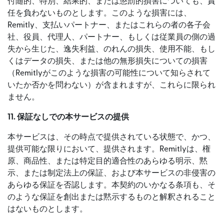
付随的、特別、結果的、または懲罰的損害についても、責
任を負わないものとします。このような損害には、
Remitly、支払いパートナー、またはこれらの者の各子会
社、役員、代理人、パートナー、もしくは従業員の側の過
失から生じた、逸失利益、のれんの損失、使用不能、もし
くはデータの損失、または他の無形損失についての損害
（Remitlyがこのような損害の可能性について知らされて
いたか否かを問わない）が含まれますが、これらに限られ
ません。
11. 保証なしでの本サービスの提供
本サービスは、その時点で提供されている状態で、かつ、
提供可能な限りにおいて、提供されます。Remitlyは、権
原、商品性、または特定目的適合性のあらゆる明示、黙
示、または制定法上の保証、および本サービスの非侵害の
あらゆる保証を否認します。本契約のいかなる条項も、そ
のような保証を創出または黙示するものと解釈されること
はないものとします。