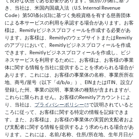
て良好な状態である必要があります。個別の判断に基づ
き、当社は、米国内国歳入法（U.S. Internal Revenue
Code）第501条(c)(3)に基づく免税資格を有する慈善団体
による本サービスの利用を承認する場合があります。お客
様は、Remitlyビジネスプロフィールを作成する必要があ
ります。お客様は、RemitlyのウェブサイトまたはRemitly
のアプリにおいて、Remitlyビジネスプロフィールを作成
できます。Remitlyビジネスプロフィールを作成し、ビジ
ネスサービスを利用するために、お客様は、お客様の事業
体に関する情報を当社に提供することを求められる場合が
あります。これには、お客様の事業体の名称、事業所所在
地、商号/屋号（以下「d/b/a」）、EINまたはITIN、設立/
登録した州、事業の説明、事業体の種類が含まれますが、
これらに限られません。お客様のRemitlyアカウントによ
（別ウィンドウで開き
り、当社は、
プライバシーポリシー
で説明されていると
ころに従って、お客様に関する特定の情報を記録できま
す。また、お客様は、お客様の事業体の実質的支配者およ
び支配者に関する情報を提供するよう求められる場合があ
ります。これには、名前/名称、住所/所在地、生年月日が