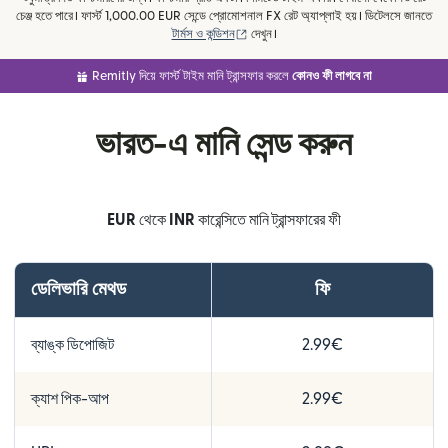
চেঞ্জ হতে পারে। ফার্স্ট 1,000.00 EUR সেন্ডে প্রোমোশনাল FX রেট অ্যাপ্লাই হয়। ডিটেলসে জানতে
(নতুন উইন্ডোতে খুলবে)
টার্মস ও কন্ডিশন
দেখুন।
Remitly দিয়ে ফার্স্ট টাইম মানি ট্রান্সফার করলে
কোনও ফী লাগবে না
ভারত-এ মানি সেন্ড করুন
EUR
থেকে
INR
কারেন্সিতে মানি ট্রান্সফারের ফী
ডেলিভারি মেথড
ফি
ব্যাঙ্ক ডিপোজিট
2.99€
ক্যাশ পিক-আপ
2.99€