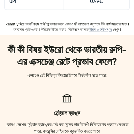
UPI
0.99€
Remitly দিয়ে ফার্স্ট টাইম মানি ট্রান্সফার করলে কোনও ফী লাগবে না শুধুমাত্র নিউ কাস্টমারদের জন্য।
(নতুন উইন্ডোতে খ
কাস্টমার প্রতি একটা। লিমিটেড টাইম অফার। ডিটেলসে জানতে
টার্মস ও কন্ডিশন
দেখুন।
কী কী বিষয় ইউরো থেকে ভারতীয় রুপি-
এর এক্সচেঞ্জ রেটে প্রভাব ফেলে?
এক্সচেঞ্জ রেট বিভিন্ন বিষয়ের উপরে নির্ভরশীল হতে পারে:
সেন্ট্রাল ব্যাঙ্ক
কোনও দেশের সেন্ট্রাল ব্যাঙ্কের সেট করা সুদের হার বিদেশী বিনিয়োগের প্রভাব ফেলতে
পারে, কারেন্সির চাহিদাকে প্রভাবিত করতে পারে