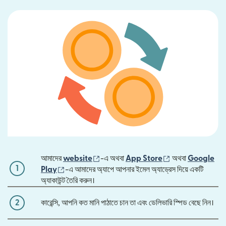
(নতুন উইন্ডোতে খুলবে)
(নতুন উইন্ডোতে খুলবে
আমাদের
website
-এ অথবা
App Store
অথবা
Google
1
(নতুন উইন্ডোতে খুলবে)
Play
-এ আমাদের অ্যাপে আপনার ইমেল অ্যাড্রেস দিয়ে একটি
অ্যাকাউন্ট তৈরি করুন।
2
কারেন্সি, আপনি কত মানি পাঠাতে চান তা এবং ডেলিভারি স্পিড বেছে নিন।