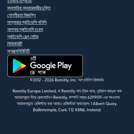
ইউজার এগ্রিমেন্ট
ব্যবসায়িক ব্যবহারকারীর চুক্তি
গোপনীয়তা বিজ্ঞপ্তি
সাপ্লায়ার প্রাইভেসি পলিসি
আপনার প্রাইভেসি চয়েস
প্রাইভেসি হেল্প সেন্টার
সিকিউরিটি
অ্যাক্সেসিবিলিটি
(নতুন উইন্ডোতে খুলবে)
©2012 -
2026
Remitly, Inc.
অল রাইটস রিজার্ভড
Remitly Europe Limited, যা Remitly নাম ট্রেড করে, সেন্ট্রাল ব্যাঙ্ক অফ
আয়ারল্যান্ড দিয়ে রেগুলেটেড। Remitly, কম্পানি নম্বর 629909-এর আওতায়
আয়ারল্যান্ডে রেজিস্টার করা আছে। রেজিস্টার্ড অ্যাড্রেস: 1 Albert Quay,
Ballintemple, Cork T12 X8N6, Ireland.