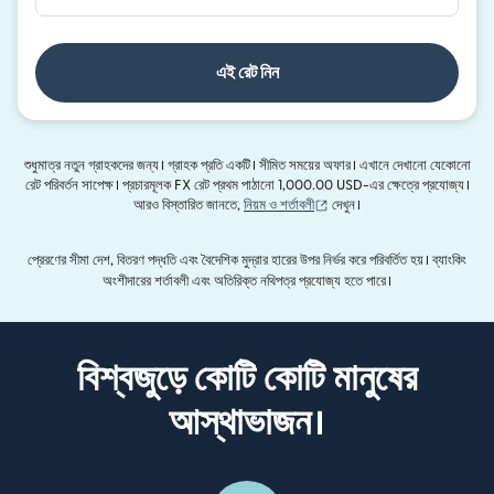
এই রেট নিন
শুধুমাত্র নতুন গ্রাহকদের জন্য। গ্রাহক প্রতি একটি। সীমিত সময়ের অফার। এখানে দেখানো যেকোনো
রেট পরিবর্তন সাপেক্ষ। প্রচারমূলক FX রেট প্রথম পাঠানো 1,000.00 USD-এর ক্ষেত্রে প্রযোজ্য।
(নতুন উইন্ডোতে খুলবে)
আরও বিস্তারিত জানতে,
নিয়ম ও শর্তাবলী
দেখুন।
প্রেরণের সীমা দেশ, বিতরণ পদ্ধতি এবং বৈদেশিক মুদ্রার হারের উপর নির্ভর করে পরিবর্তিত হয়। ব্যাংকিং
অংশীদারের শর্তাবলী এবং অতিরিক্ত নথিপত্র প্রযোজ্য হতে পারে।
বিশ্বজুড়ে কোটি কোটি মানুষের
আস্থাভাজন।