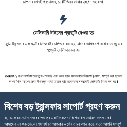
আপনার যখনই প্রয়োজন, ১৮টি ভিন্ন ভাষায় ২৪/৭ সহায়তা।
ডেলিভারি টাইমের গ্যারান্টি দেওয়া হয়
ফান্ড ট্রান্সফার এক ঘণ্টার ভিতরেই ডেলিভার করা হয়, যাদের অধিকাংশ আবার সেকেন্ডের
মধ্যেই ডেলিভার করা হয়
Remitly কখন কাস্টমারের ফান্ড পেয়েছে এবং কখন ফান্ড সফলভাবে ডিসবার্স (যেমন, সম্পূর্ণ করা হয়েছে
অথবা পিক-আপের জন্য উপলভ্য) করা হয়েছে তার মধ্যেকার সময়কেই ডেলিভারি স্পিড বলা হয়।
বিশেষ বড় ট্রান্সফার সাপোর্ট গ্রহণ করুন
বড় অঙ্কের স্থানান্তরের ক্ষেত্রে একটি দ্রুত ও বিশেষায়িত সহায়তা দল থাকে।
আমাদের দল শুরু থেকে শেষ পর্যন্ত আপনার অর্থের তত্ত্বাবধান করে, যাতে আপনি সম্পূর্ণ