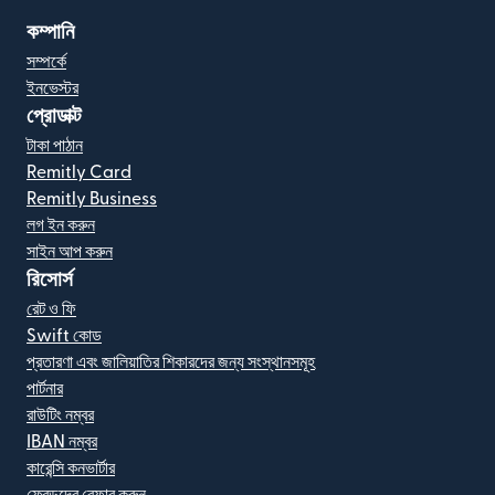
কম্পানি
সম্পর্কে
ইনভেস্টর
প্রোডাক্ট
টাকা পাঠান
Remitly Card
Remitly Business
লগ ইন করুন
সাইন আপ করুন
রিসোর্স
রেট ও ফি
Swift কোড
প্রতারণা এবং জালিয়াতির শিকারদের জন্য সংস্থানসমূহ
পার্টনার
রাউটিং নম্বর
IBAN নম্বর
কারেন্সি কনভার্টার