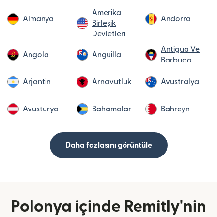
Amerika
Almanya
Andorra
Birleşik
Devletleri
Antigua Ve
Angola
Anguilla
Barbuda
Arjantin
Arnavutluk
Avustralya
Avusturya
Bahamalar
Bahreyn
Daha fazlasını görüntüle
Polonya içinde Remitly'nin