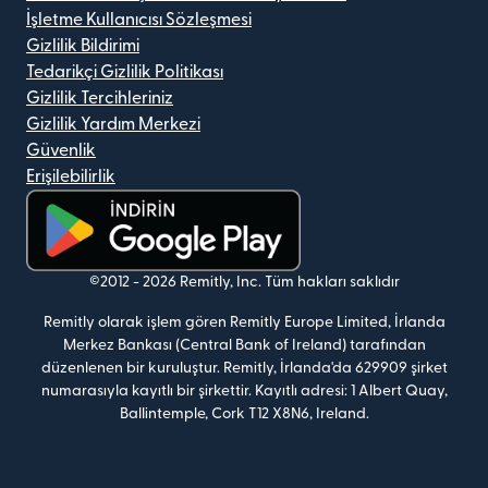
İşletme Kullanıcısı Sözleşmesi
Gizlilik Bildirimi
Tedarikçi Gizlilik Politikası
Gizlilik Tercihleriniz
Gizlilik Yardım Merkezi
Güvenlik
Erişilebilirlik
(yeni pencerede açılır)
©2012 -
2026
Remitly, Inc.
Tüm hakları saklıdır
Remitly olarak işlem gören Remitly Europe Limited, İrlanda
Merkez Bankası (Central Bank of Ireland) tarafından
düzenlenen bir kuruluştur. Remitly, İrlanda'da 629909 şirket
numarasıyla kayıtlı bir şirkettir. Kayıtlı adresi: 1 Albert Quay,
Ballintemple, Cork T12 X8N6, Ireland.