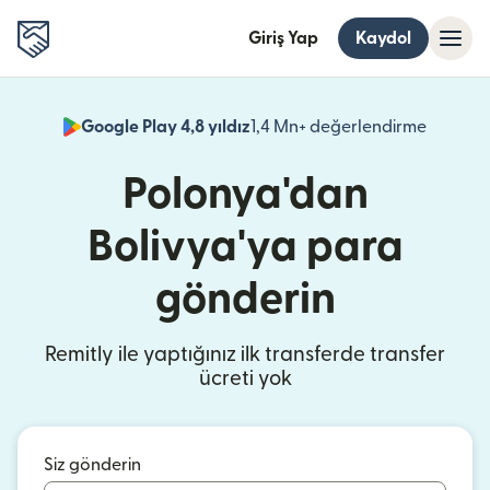
Giriş Yap
Kaydol
Google Play 4,8 yıldız
1,4 Mn+ değerlendirme
(yeni pe
Polonya'dan
Bolivya'ya para
gönderin
Remitly ile yaptığınız ilk transferde transfer
ücreti yok
Siz gönderin