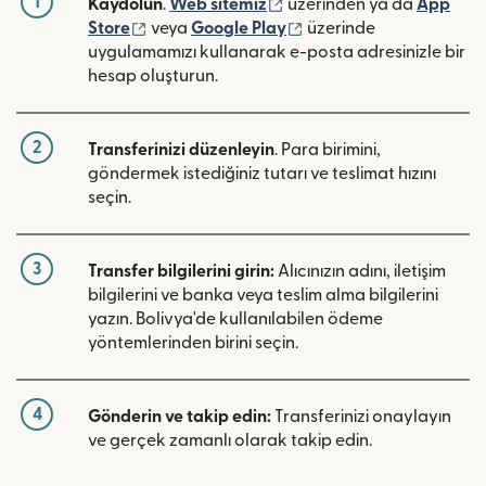
1
(yeni pencerede açılır)
Kaydolun
.
Web sitemiz
üzerinden ya da
App
(yeni pencerede açılır)
(yeni pencerede açılır)
Store
veya
Google Play
üzerinde
uygulamamızı kullanarak e-posta adresinizle bir
hesap oluşturun.
2
Transferinizi düzenleyin
. Para birimini,
göndermek istediğiniz tutarı ve teslimat hızını
seçin.
3
Transfer bilgilerini girin:
Alıcınızın adını, iletişim
bilgilerini ve banka veya teslim alma bilgilerini
yazın. Bolivya'de kullanılabilen ödeme
yöntemlerinden birini seçin.
4
Gönderin ve takip edin:
Transferinizi onaylayın
ve gerçek zamanlı olarak takip edin.