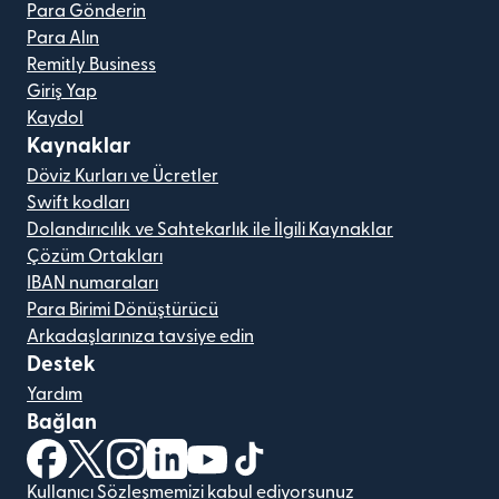
Para Gönderin
Para Alın
Remitly Business
Giriş Yap
Kaydol
Kaynaklar
Döviz Kurları ve Ücretler
Swift kodları
Dolandırıcılık ve Sahtekarlık ile İlgili Kaynaklar
Çözüm Ortakları
IBAN numaraları
Para Birimi Dönüştürücü
Arkadaşlarınıza tavsiye edin
Destek
Yardım
Bağlan
(yeni pencerede açılır)
(yeni pencerede açılır)
(yeni pencerede açılır)
(yeni pencerede açılır)
(yeni pencerede açılır)
(yeni pencerede açılır)
Kullanıcı Sözleşmemizi kabul ediyorsunuz