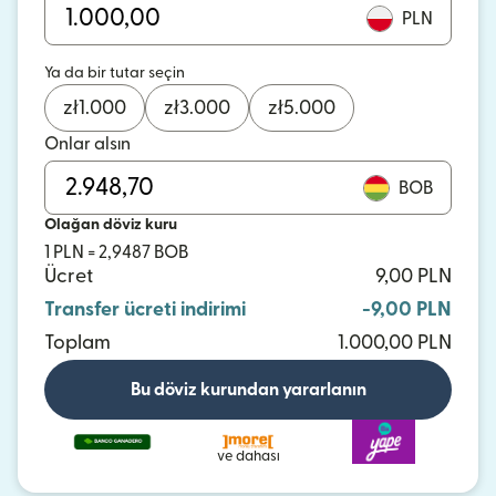
PLN
Ya da bir tutar seçin
zł
1.000
zł
3.000
zł
5.000
Onlar alsın
BOB
Olağan döviz kuru
1 PLN = 2,9487 BOB
Ücret
9,00 PLN
Transfer ücreti indirimi
-9,00 PLN
Toplam
1.000,00 PLN
Bu döviz kurundan yararlanın
ve dahası