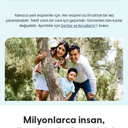
Yalnızca yeni müşteriler için. Her müşteri bu fırsattan bir kez
yararlanabilir. Teklif sınırlı bir süre için geçerlidir. Gösterilen tüm kurlar
(yeni pencerede aç
değişebilir. Ayrıntılar için
Şartlar ve Koşullar'a
bakın.
Milyonlarca insan,