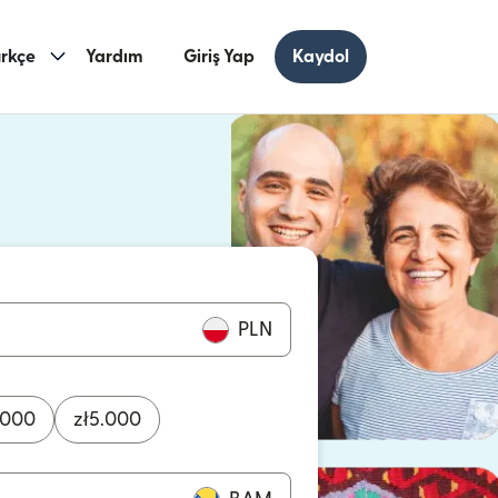
rkçe
Yardım
Giriş Yap
Kaydol
ncerede açılır)
cerede açılır)
PLN
.000
zł
5.000