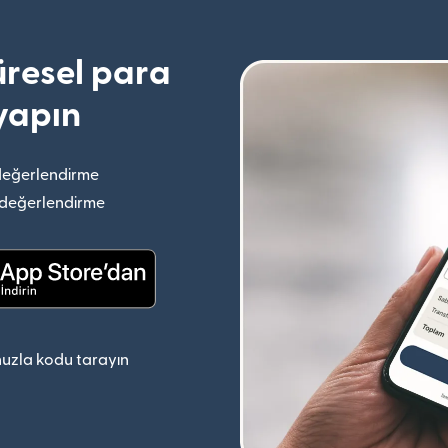
resel para
yapın
değerlendirme
(yeni pencerede açılır)
 değerlendirme
(yeni pencerede açılır)
(yeni pencerede açılır)
uzla kodu tarayın