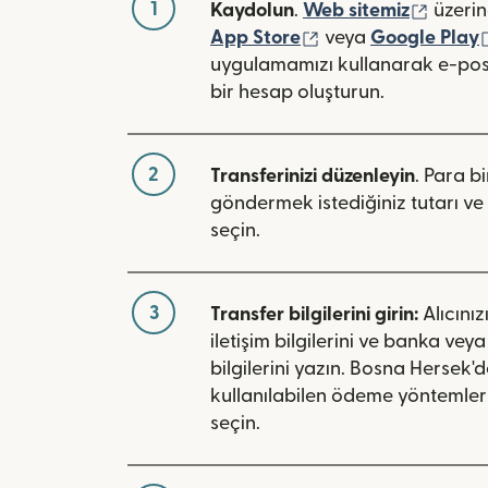
1
(yeni 
Kaydolun
.
Web sitemiz
üzerin
(yeni pencerede açı
App Store
veya
Google Play
uygulamamızı kullanarak e-pos
bir hesap oluşturun.
2
Transferinizi düzenleyin
. Para bi
göndermek istediğiniz tutarı ve 
seçin.
3
Transfer bilgilerini girin:
Alıcınız
iletişim bilgilerini ve banka vey
bilgilerini yazın. Bosna Hersek'
kullanılabilen ödeme yöntemleri
seçin.