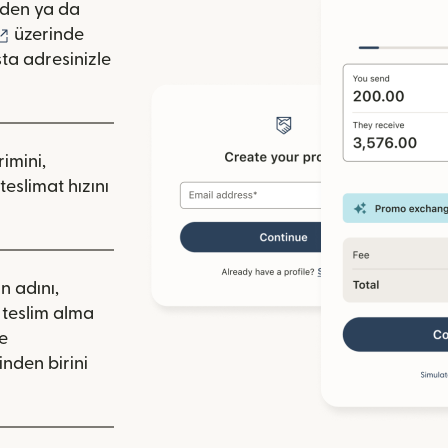
pencerede açılır)
den ya da
lır)
(yeni pencerede açılır)
üzerinde
ta adresinizle
rimini,
teslimat hızını
ın adını,
a teslim alma
de
nden birini