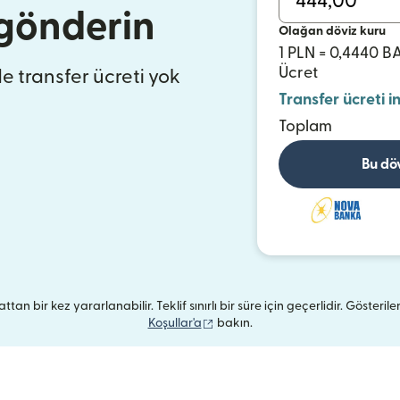
 gönderin
Olağan döviz kuru
1 PLN = 0,4440 
Ücret
de transfer ücreti yok
Transfer ücreti i
Toplam
Bu dö
ttan bir kez yararlanabilir. Teklif sınırlı bir süre için geçerlidir. Gösterile
(yeni pencerede açılır)
Koşullar'a
bakın.