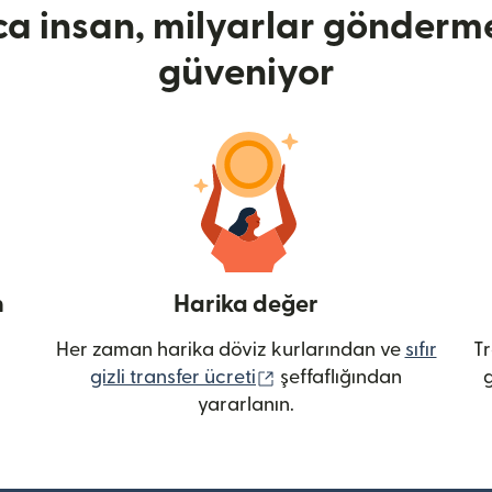
ca insan, milyarlar gönderme
güveniyor
n
Harika değer
Her zaman harika döviz kurlarından ve
sıfır
Tr
(yeni pencerede açılır)
gizli transfer ücreti
şeffaflığından
g
yararlanın.