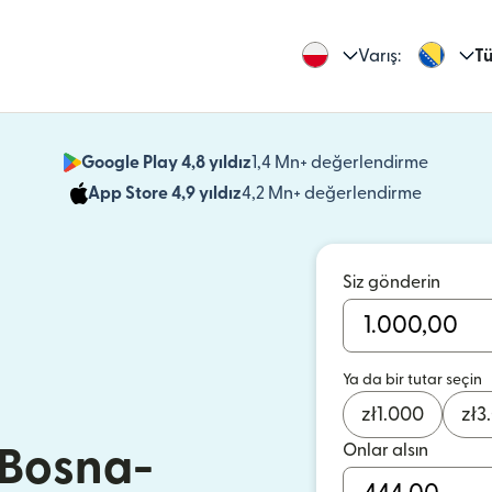
Varış:
Tü
Google Play 4,8 yıldız
1,4 Mn+ değerlendirme
(yeni pe
App Store 4,9 yıldız
4,2 Mn+ değerlendirme
(yeni pen
Siz gönderin
Ya da bir tutar seçin
zł
1.000
zł
3
Onlar alsın
 Bosna-