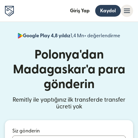
Giriş Yap
Kaydol
Google Play 4,8 yıldız
1,4 Mn+ değerlendirme
(yeni pe
Polonya'dan
Madagaskar'a para
gönderin
Remitly ile yaptığınız ilk transferde transfer
ücreti yok
Siz gönderin