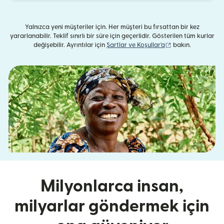
Yalnızca yeni müşteriler için. Her müşteri bu fırsattan bir kez
yararlanabilir. Teklif sınırlı bir süre için geçerlidir. Gösterilen tüm kurlar
(yeni pencerede aç
değişebilir. Ayrıntılar için
Şartlar ve Koşullar'a
bakın.
Milyonlarca insan,
milyarlar göndermek için