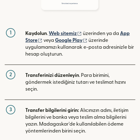
1
(yeni pencerede açılır)
Kaydolun
.
Web sitemiz
üzerinden ya da
App
(yeni pencerede açılır)
(yeni pencerede açılır)
Store
veya
Google Play
üzerinde
uygulamamızı kullanarak e-posta adresinizle bir
hesap oluşturun.
2
Transferinizi düzenleyin
. Para birimini,
göndermek istediğiniz tutarı ve teslimat hızını
seçin.
3
Transfer bilgilerini girin:
Alıcınızın adını, iletişim
bilgilerini ve banka veya teslim alma bilgilerini
yazın. Madagaskar'de kullanılabilen ödeme
yöntemlerinden birini seçin.