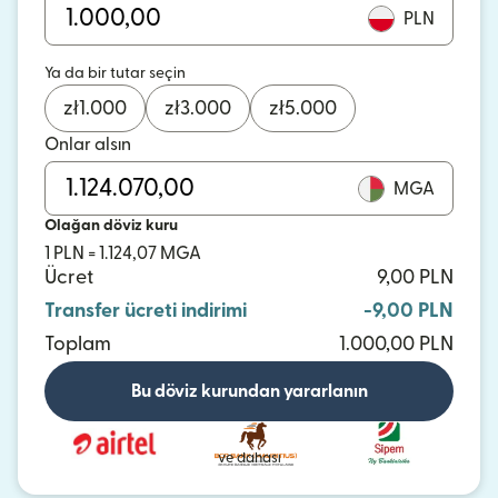
PLN
Ya da bir tutar seçin
zł
1.000
zł
3.000
zł
5.000
Onlar alsın
MGA
Olağan döviz kuru
1 PLN = 1.124,07 MGA
Ücret
9,00 PLN
Transfer ücreti indirimi
-9,00 PLN
Toplam
1.000,00 PLN
Bu döviz kurundan yararlanın
ve dahası