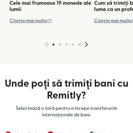
Cele mai frumoase 19 monede ale
Cum să trimiți b
lumii
lume ca un prof
(se deschide într-o fereastră nouă)
Citește mai multe
Citește mai multe
Unde poți să trimiți bani cu
Remitly?
Selectează o țară pentru a începe transferurile
internaționale de bani.