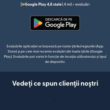
Google Play 4,8 stele
1,4 mil.+ evaluări
(se deschid
(se deschide într-o fereastră n
Evaluările aplicației se bazează pe toate țările/regiunile (App
Store) și pe cele mai recente evaluări din toate țările (Google
Play). Evaluările pot varia în funcție de locația utilizatorului și tipul
de dispozitiv.
Vedeți ce spun clienții noștri