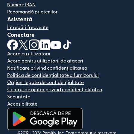
Numere IBAN
Recomandă prietenilor
Asistență
Întrebări frecvente
Conectare
(se deschide într-o fereastră nouă)
(se deschide într-o fereastră nouă)
(se deschide într-o fereastră nouă)
(se deschide într-o fereastră nouă)
(se deschide într-o fereastră nou
(se deschide într-o fereastr
Acord cu utilizatorii
Acord pentru utilizatorii de afaceri
Notificare privind confidențialitatea
Politica de confidențialitate a furnizorului
Opțiuni legate de confidențialitate
Centrul de ajutor privind confidențialitatea
Securitate
Accesibilitate
(se deschide într-o fereastră nouă)
©2012 -
2026
Remitly, Inc.
Toate drepturile rezervate