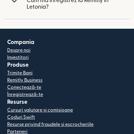
Cum mă înregistrez la Remitly în
Letonia?
Compania
Despre noi
Investitori
Produse
Trimite Bani
Remitly Business
Conectează-te
Înregistrează-te
Resurse
Cursuri valutare și comisioane
Coduri Swift
Resurse privind fraudele și escrocheriile
Parteneri