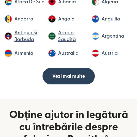
Africa De Sud
Albania
Algeria
Andorra
Angola
Anguilla
Antigua Și
Arabia
Argentina
Barbuda
Saudită
Armenia
Australia
Austria
Vezi mai multe
Obține ajutor în legătură
cu întrebările despre