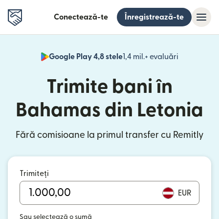
Conectează-te
Înregistrează-te
Google Play 4,8 stele
1,4 mil.+ evaluări
(se deschid
Trimite bani în
Bahamas din Letonia
Fără comisioane la primul transfer cu Remitly
Trimiteți
EUR
Sau selectează o sumă