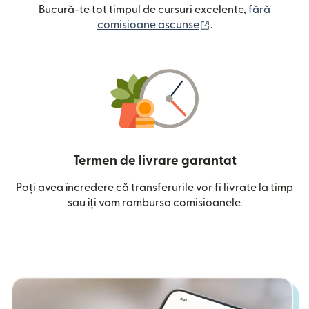
Bucură-te tot timpul de cursuri excelente,
fără
(se deschide într-o
comisioane ascunse
.
Termen de livrare garantat
Poți avea încredere că transferurile vor fi livrate la timp
sau îți vom rambursa comisioanele.