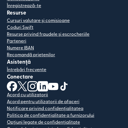
Înregistrează-te
Resurse
Cursuri valutare și comisioane
Coduri Swift
Resurse privind fraudele și escrocheriile
Parteneri
Numere IBAN
Recomandă prietenilor
Asistență
Întrebări frecvente
Conectare
(se deschide într-o fereastră nouă)
(se deschide într-o fereastră nouă)
(se deschide într-o fereastră nouă)
(se deschide într-o fereastră nouă)
(se deschide într-o fereastră nou
(se deschide într-o fereastr
Acord cu utilizatorii
Acord pentru utilizatorii de afaceri
Notificare privind confidențialitatea
Politica de confidențialitate a furnizorului
Opțiuni legate de confidențialitate