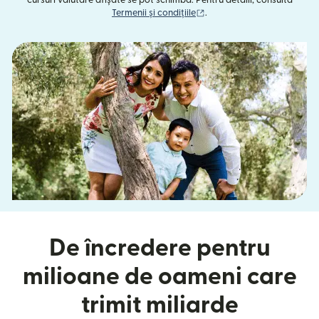
(se deschide într-o fereast
Termenii și condițiile
.
De încredere pentru
milioane de oameni care
trimit miliarde