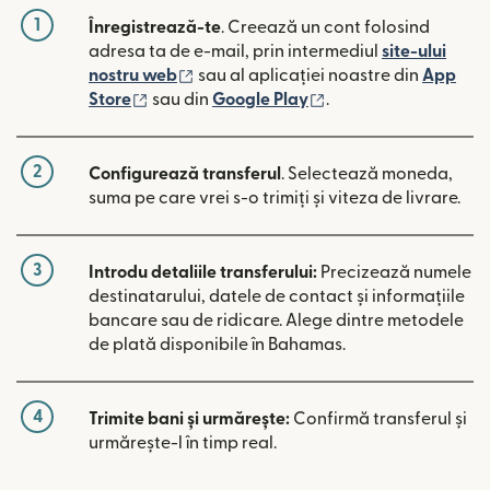
1
Înregistrează-te
. Creează un cont folosind
adresa ta de e-mail, prin intermediul
site-ului
(se deschide într-o fereastră nouă)
nostru web
sau al aplicației noastre din
App
(se deschide într-o fereastră nouă)
(se deschide într-o 
Store
sau din
Google Play
.
2
Configurează transferul
. Selectează moneda,
suma pe care vrei s-o trimiți și viteza de livrare.
3
Introdu detaliile transferului:
Precizează numele
destinatarului, datele de contact și informațiile
bancare sau de ridicare. Alege dintre metodele
de plată disponibile în Bahamas.
4
Trimite bani și urmărește:
Confirmă transferul și
urmărește-l în timp real.