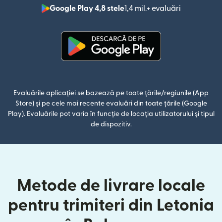
Google Play 4,8 stele
1,4 mil.+ evaluări
(se deschid
(se deschide într-o fereastră n
Evaluările aplicației se bazează pe toate țările/regiunile (App
Store) și pe cele mai recente evaluări din toate țările (Google
Play). Evaluările pot varia în funcție de locația utilizatorului și tipul
de dispozitiv.
Metode de livrare locale
pentru trimiteri din Letonia