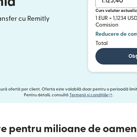
nia
Curs valutar actualiz
ansfer cu Remitly
1 EUR = 1,1234 US
Comision
Reducere de com
Total
Obț
ngură ofertă per client. Oferta este valabilă doar pentru o perioadă limi
(se deschide
Pentru detalii, consultă
Termenii și condițiile
.
e pentru milioane de oameni