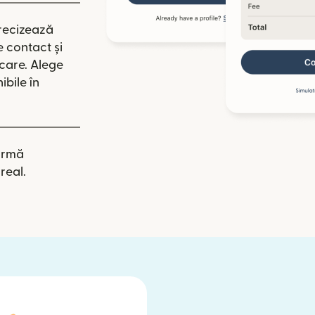
recizează
e contact și
icare. Alege
ibile în
irmă
real.