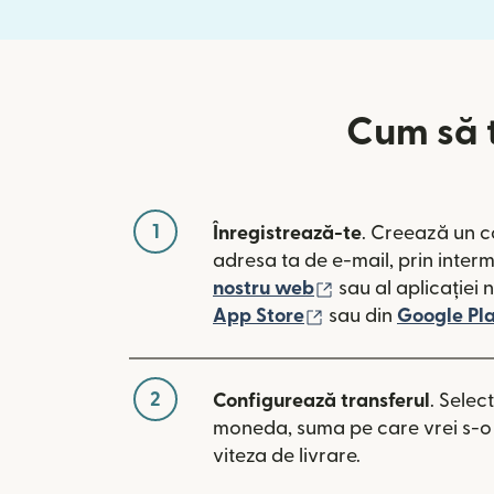
Cum să t
1
Înregistrează-te
. Creează un c
adresa ta de e-mail, prin inter
(se deschide într-
nostru web
sau al aplicației 
(se deschide într-o
App Store
sau din
Google Pl
2
Configurează transferul
. Selec
moneda, suma pe care vrei s-o t
viteza de livrare.