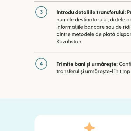
3
Introdu detaliile transferului:
P
numele destinatarului, datele d
informațiile bancare sau de rid
dintre metodele de plată dispon
Kazahstan.
4
Trimite bani și urmărește:
Conf
transferul și urmărește-l în timp 