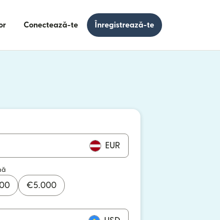
or
Conectează-te
Înregistrează-te
e într-o fereastră nouă)
 într-o fereastră nouă)
EUR
mă
000
€
5.000