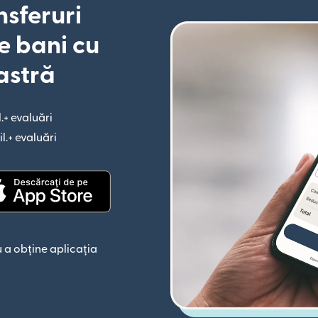
nsferuri
e bani cu
astră
l.+ evaluări
(se deschide într-o fereastră nouă)
il.+ evaluări
(se deschide într-o fereastră nouă)
astră nouă)
(se deschide într-o fereastră nouă)
 a obține aplicația