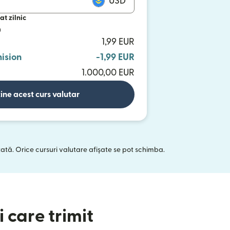
USD
at zilnic
D
1,99 EUR
ision
-1,99 EUR
1.000,00 EUR
ine acest curs valutar
tată. Orice cursuri valutare afișate se pot schimba.
 într-o fereastră nouă)
 care trimit