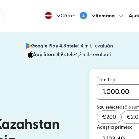
Către:
Română
Ajut
Google Play 4,8 stele
1,4 mil.+ evaluări
(se deschid
App Store 4,9 stele
4,2 mil.+ evaluări
(se deschide
Trimiteți
Sau selectează o su
€
200
€
2.
 Kazahstan
Aceștia primesc