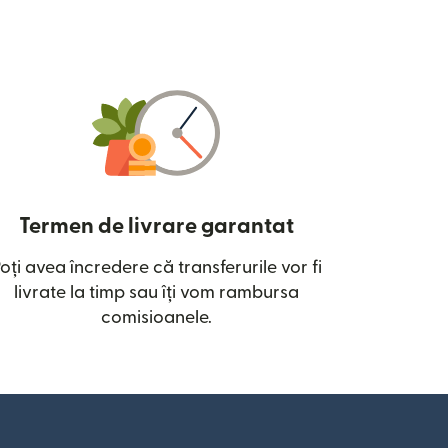
Termen de livrare garantat
oți avea încredere că transferurile vor fi
ntr-o fereastră nouă)
livrate la timp sau îți vom rambursa
comisioanele.