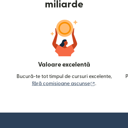
miliarde
Valoare excelentă
Bucură-te tot timpul de cursuri excelente,
P
(se deschide î
fără comisioane ascunse
.