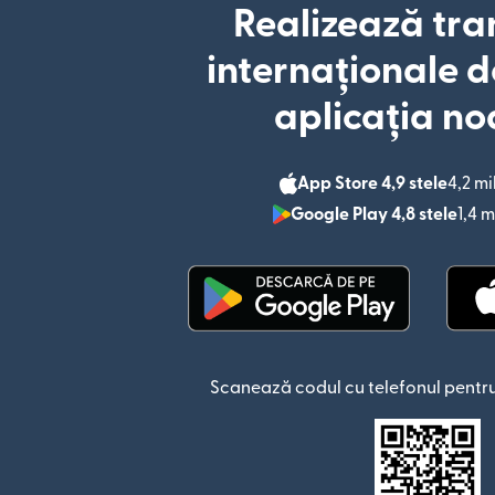
Realizează tra
internaționale d
aplicația no
App Store 4,9 stele
4,2 mi
Google Play 4,8 stele
1,4 m
(se deschide într-o fere
Scanează codul cu telefonul pentru