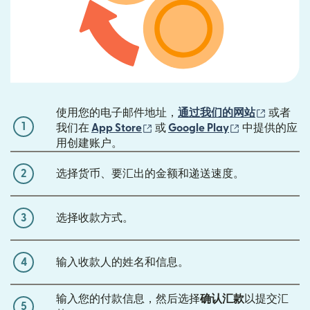
（在新窗
使用您的电子邮件地址，
通过我们的网站
或者
1
（在新窗口中打开）
（在新窗口中
我们在
App Store
或
Google Play
中提供的应
用创建账户。
2
选择货币、要汇出的金额和递送速度。
3
选择收款方式。
4
输入收款人的姓名和信息。
输入您的付款信息，然后选择
确认汇款
以提交汇
5