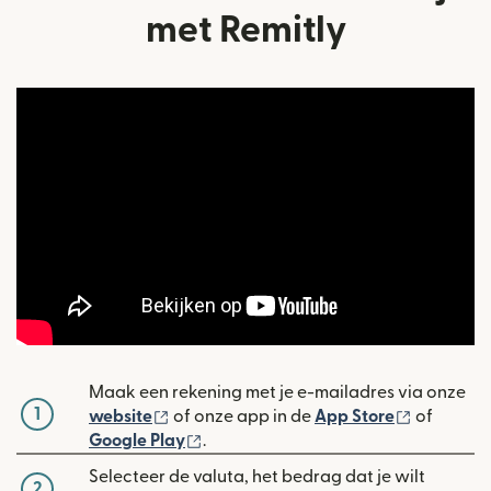
met Remitly
Maak een rekening met je e-mailadres via onze
1
(wordt geopend in een nieuw venster)
(wordt ge
website
of onze app in de
App Store
of
(wordt geopend in een nieuw venste
Google Play
.
Selecteer de valuta, het bedrag dat je wilt
2