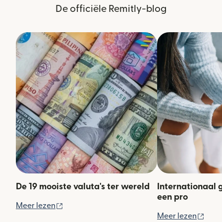
De officiële Remitly-blog
De 19 mooiste valuta's ter wereld
Internationaal 
een pro
(wordt geopend in een nieuw venster)
Meer lezen
(wor
Meer lezen