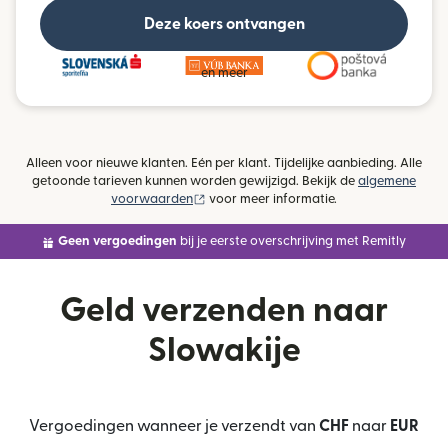
Deze koers ontvangen
en meer
Alleen voor nieuwe klanten. Eén per klant. Tijdelijke aanbieding. Alle
getoonde tarieven kunnen worden gewijzigd. Bekijk de
algemene
(wordt geopend in een nieuw venster)
voorwaarden
voor meer informatie.
Geen vergoedingen
bij je eerste overschrijving met Remitly
Geld verzenden naar
Slowakije
Vergoedingen wanneer je verzendt van
CHF
naar
EUR