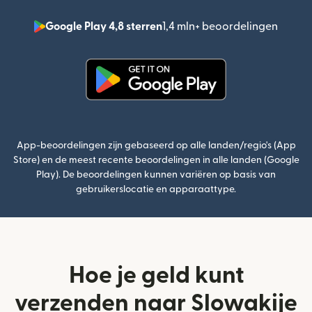
Google Play 4,8 sterren
1,4 mln+ beoordelingen
(wordt
(wordt geopend in een nieuw v
App-beoordelingen zijn gebaseerd op alle landen/regio's (App
Store) en de meest recente beoordelingen in alle landen (Google
Play). De beoordelingen kunnen variëren op basis van
gebruikerslocatie en apparaattype.
Hoe je geld kunt
verzenden naar Slowakije